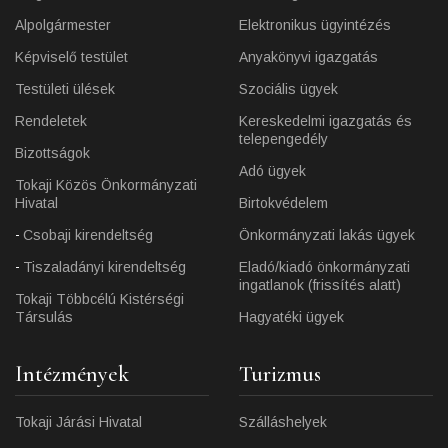
Alpolgármester
Elektronikus ügyintézés
Képviselő testület
Anyakönyvi igazgatás
Testületi ülések
Szociális ügyek
Rendeletek
Kereskedelmi igazgatás és
telepengedély
Bizottságok
Adó ügyek
Tokaji Közös Önkormányzati
Hivatal
Birtokvédelem
Csobaji kirendeltség
Önkormányzati lakás ügyek
Tiszaladányi kirendeltség
Eladó/kiadó önkormányzati
ingatlanok (frissítés alatt)
Tokaji Többcélú Kistérségi
Társulás
Hagyatéki ügyek
Intézmények
Turizmus
Tokaji Járási Hivatal
Szálláshelyek