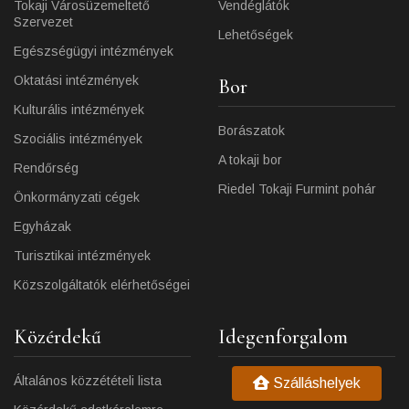
Tokaji Városüzemeltető
Vendéglátók
Szervezet
Lehetőségek
Egészségügyi intézmények
Oktatási intézmények
Bor
Kulturális intézmények
Borászatok
Szociális intézmények
A tokaji bor
Rendőrség
Riedel Tokaji Furmint pohár
Önkormányzati cégek
Egyházak
Turisztikai intézmények
Közszolgáltatók elérhetőségei
Közérdekű
Idegenforgalom
Általános közzétételi lista
Szálláshelyek