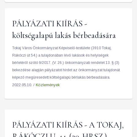
PÁLYÁZATI KIÍRÁS -
költségalapú lakás bérbeadására
Tokaj Város Önkormányzat Képviselő-testülete (3910 Tokaj,
Rákóczi út 54.) a tulajdonában lévő lakások és helyiségek
bérletéről szóló 9/2017. (V. 26.) önkormányzati rendelet 13. § (3)
bekezdése alapján pályázatot hirdet az önkormányzat tulajdonát
képező megüresedett költségalapú bérlakás bérbeadására.
2022.05.10. /
Közlemények
PÁLYÁZATI KIÍRÁS - A TOKAJ,
RÁKÓCZI U. 44. (20. HRSZ.)