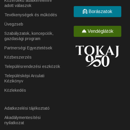
Közérdekű adatkérelemre
adott válaszok
Borászatok
Tevékenységek és működés
Üvegzseb
Vendéglátók
Szabályzatok, koncepciók,
gazdasági program
Partnerségi Egyeztetések
Közbeszerzés
Településrendezési eszközök
Településképi Arculati
Kézikönyv
Közlekedés
Adatkezelési tájékoztató
Akadálymentesítési
nyilatkozat