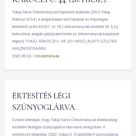
ALATTI ÜZLET
Tokaj Város Önkormányzat Képviselő-testülete (3910 Tokaj,
Rákóczi út 54.) a tulajdonában lévő lakások és helyiségek
HASZNOSÍTÁSÁRA
bérletéről szóló 9/2017. (V. 26.) önkormányzati rendelet 36. § (1)
bekezdése alapján pályázatot hirdet az önkormányzat tulajdonát
képező TOKAJ, RÁKÓCZI U. 44. (20. HRSZ.) ALATTI ÜZLETEK
HASZNOSÍTÁSÁRA.
2022.05.10. /
Közlemények
ÉRTESÍTÉS LÉGI
SZÚNYOGLÁRVA
GYÉRÍTÉSRŐL
Ezúton értesítjük, hogy Tokaj Város Önkormányzat illetékességi
területén biológiai szúnyoglárva irtás kerül elvégzésre. A
védekezés időpontja: 2022. május 5. (Csütörtök) A szúnyoglárva