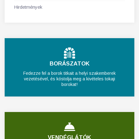
Hirdetmények
BORÁSZATOK
Fedezze fel a borok titkait a helyi szakemberek
vezetésével, és kóstolja meg a kivételes tokaji
borokat!
VENDÉGLÁTÓK