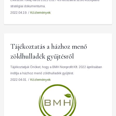
Elkészült Tokaj város 2021-2027-es időszakra szóló középtávú
stratégiai dokumentuma.
2022.04.19. /
Közlemények
Tájékoztatás a házhoz menő
zöldhulladék gyűjtésről
Tájékoztatjuk Önöket, hogy a BMH Nonprofit Kft. 2022 áprilisában
indítja a házhoz menő zöldhulladék gyűjtést.
2022.04.01. /
Közlemények