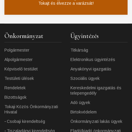
Tokajt és élvezze a varázsát!
Önkormányzat
Ügyintézés
Polgármester
Titkárság
Alpolgármester
Elektronikus ügyintézés
Képviselő testület
Anyakönyvi igazgatás
Testületi ülések
Szociális ügyek
Rendeletek
Kereskedelmi igazgatás és
telepengedély
Bizottságok
Adó ügyek
Tokaji Közös Önkormányzati
Hivatal
Birtokvédelem
Csobaji kirendeltség
Önkormányzati lakás ügyek
Tiszaladányi kirendeltség
Eladó/kiadó önkormányzati