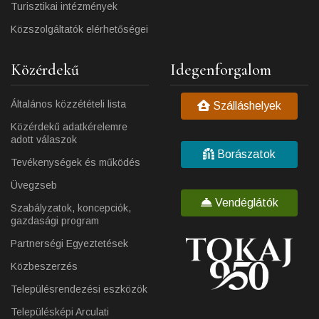
Turisztikai intézmények
Közszolgáltatók elérhetőségei
Közérdekű
Idegenforgalom
Általános közzétételi lista
Szálláshelyek
Közérdekű adatkérelemre
adott válaszok
Borászatok
Tevékenységek és működés
Üvegzseb
Vendéglátók
Szabályzatok, koncepciók,
gazdasági program
Partnerségi Egyeztetések
Közbeszerzés
Településrendezési eszközök
Településképi Arculati