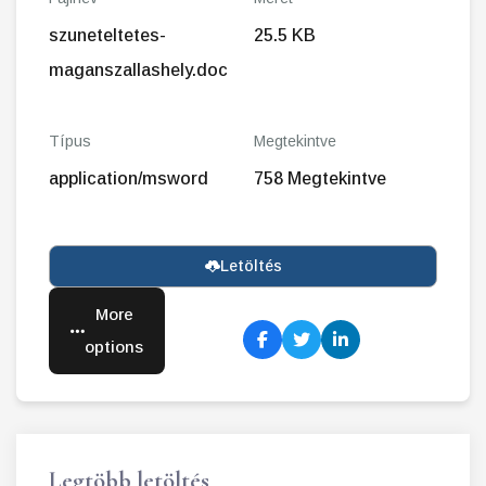
szuneteltetes-
25.5 KB
maganszallashely.doc
Típus
Megtekintve
application/msword
758 Megtekintve
Letöltés
More
options
Legtöbb letöltés