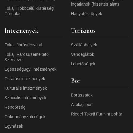
ingatlanok (frissítés alatt)
Tokaji Többcélú Kistérségi
Társulás
Hagyatéki ügyek
Intézmények
Turizmus
Tokaji Járási Hivatal
Szálláshelyek
Tokaji Városüzemeltető
Vendéglátók
Szervezet
Lehetőségek
Egészségügyi intézmények
Oktatási intézmények
Bor
Kulturális intézmények
Borászatok
Szociális intézmények
A tokaji bor
Rendőrség
Riedel Tokaji Furmint pohár
Önkormányzati cégek
Egyházak