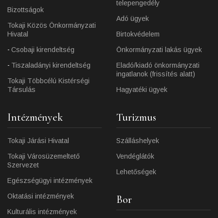
telepengedély
Bizottságok
Adó ügyek
Tokaji Közös Önkormányzati
Hivatal
Birtokvédelem
Csobaji kirendeltség
Önkormányzati lakás ügyek
Tiszaladányi kirendeltség
Eladó/kiadó önkormányzati
ingatlanok (frissítés alatt)
Tokaji Többcélú Kistérségi
Társulás
Hagyatéki ügyek
Intézmények
Turizmus
Tokaji Járási Hivatal
Szálláshelyek
Tokaji Városüzemeltető
Vendéglátók
Szervezet
Lehetőségek
Egészségügyi intézmények
Oktatási intézmények
Bor
Kulturális intézmények