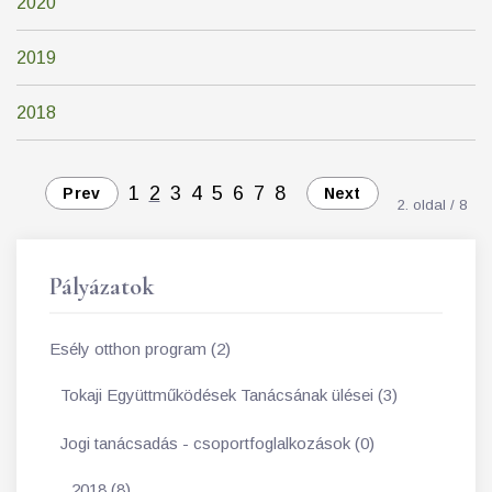
2020
2019
2018
1
2
3
4
5
6
7
8
Prev
Next
2. oldal / 8
Pályázatok
Esély otthon program (2)
Tokaji Együttműködések Tanácsának ülései (3)
Jogi tanácsadás - csoportfoglalkozások (0)
2018 (8)