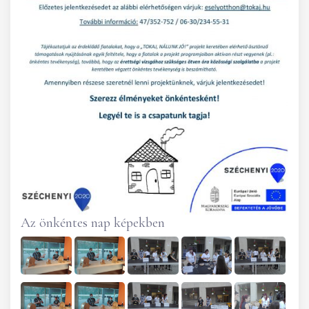
Az önkéntes nap képekben