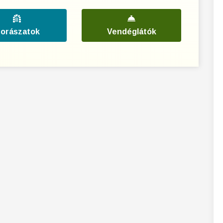
orászatok
Vendéglátók