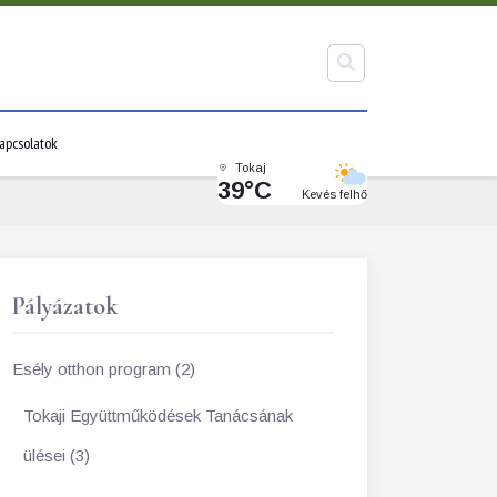
apcsolatok
Tokaj
39°C
Kevés felhő
Pályázatok
Esély otthon program (2)
Tokaji Együttműködések Tanácsának
ülései (3)