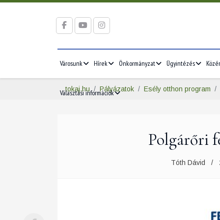
Városunk
Hírek
Önkormányzat
Ügyintézés
Közé
tokaj.hu
Pályázatok
Esély otthon program
Választási információk
Polgárőri f
Tóth Dávid