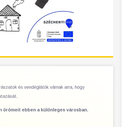
orászatok és vendéglátók várnak arra, hogy
utazását.
en örömeit ebben a különleges városban.