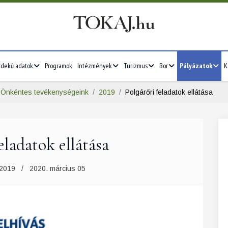
rdekű adatok
Programok
Intézmények
Turizmus
Bor
Pályázatok
K
Önkéntes tevékenységeink
2019
Polgárőri feladatok ellátása
eladatok ellátása
2019
2020. március 05