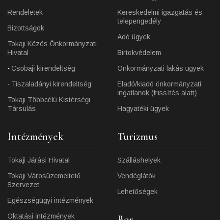
Rendeletek
Kereskedelmi igazgatás és
telepengedély
Bizottságok
Adó ügyek
Tokaji Közös Önkormányzati
Hivatal
Birtokvédelem
Csobaji kirendeltség
Önkormányzati lakás ügyek
Tiszaladányi kirendeltség
Eladó/kiadó önkormányzati
ingatlanok (frissítés alatt)
Tokaji Többcélú Kistérségi
Társulás
Hagyatéki ügyek
Intézmények
Turizmus
Tokaji Járási Hivatal
Szálláshelyek
Tokaji Városüzemeltető
Vendéglátók
Szervezet
Lehetőségek
Egészségügyi intézmények
Oktatási intézmények
Bor