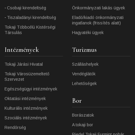
Csobaji kirendeltség
Önkormányzati lakás ügyek
Tiszaladányi kirendeltség
Eladó/kiadó önkormányzati
ingatlanok (frissítés alatt)
Tokaji Többcélú Kistérségi
Társulás
Hagyatéki ügyek
Intézmények
Turizmus
Tokaji Járási Hivatal
Szálláshelyek
Tokaji Városüzemeltető
Vendéglátók
Szervezet
Lehetőségek
Egészségügyi intézmények
Oktatási intézmények
Bor
Kulturális intézmények
Borászatok
Szociális intézmények
A tokaji bor
Rendőrség
Riedel Tokaji Furmint pohár