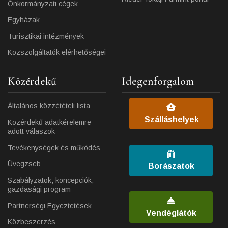
Önkormányzati cégek
Egyházak
Turisztikai intézmények
Közszolgáltatók elérhetőségei
Közérdekű
Idegenforgalom
Általános közzétételi lista
Szálláshelyek
Közérdekű adatkérelemre
adott válaszok
Tevékenységek és működés
Üvegzseb
Borászatok
Szabályzatok, koncepciók,
gazdasági program
Partnerségi Egyeztetések
Vendéglátók
Közbeszerzés