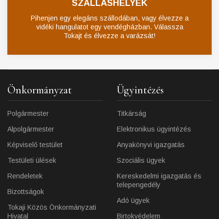
SZÁLLÁSHELYEK
Pihenjen egy elegáns szállodában, vagy élvezze a
vidéki hangulatot egy vendégházban. Válassza
Tokajt és élvezze a varázsát!
Önkormányzat
Ügyintézés
Polgármester
Titkárság
Alpolgármester
Elektronikus ügyintézés
Képviselő testület
Anyakönyvi igazgatás
Testületi ülések
Szociális ügyek
Rendeletek
Kereskedelmi igazgatás és
telepengedély
Bizottságok
Adó ügyek
Tokaji Közös Önkormányzati
Hivatal
Birtokvédelem