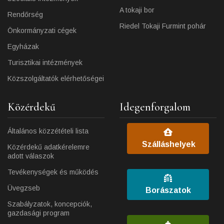
A tokaji bor
Rendőrség
Riedel Tokaji Furmint pohár
Önkormányzati cégek
Egyházak
Turisztikai intézmények
Közszolgáltatók elérhetőségei
Közérdekű
Idegenforgalom
Általános közzétételi lista
Szálláshelyek
Közérdekű adatkérelemre
adott válaszok
Tevékenységek és működés
Üvegzseb
Borászatok
Szabályzatok, koncepciók,
gazdasági program