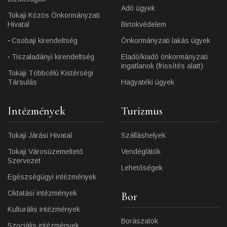
Adó ügyek
Tokaji Közös Önkormányzati
Hivatal
Birtokvédelem
Csobaji kirendeltség
Önkormányzati lakás ügyek
Tiszaladányi kirendeltség
Eladó/kiadó önkormányzati
ingatlanok (frissítés alatt)
Tokaji Többcélú Kistérségi
Társulás
Hagyatéki ügyek
Intézmények
Turizmus
Tokaji Járási Hivatal
Szálláshelyek
Tokaji Városüzemeltető
Vendéglátók
Szervezet
Lehetőségek
Egészségügyi intézmények
Oktatási intézmények
Bor
Kulturális intézmények
Borászatok
Szociális intézmények