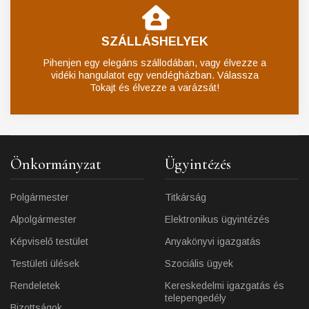
SZÁLLÁSHELYEK
Pihenjen egy elegáns szállodában, vagy élvezze a
vidéki hangulatot egy vendégházban. Válassza
Tokajt és élvezze a varázsát!
Önkormányzat
Ügyintézés
Polgármester
Titkárság
Alpolgármester
Elektronikus ügyintézés
Képviselő testület
Anyakönyvi igazgatás
Testületi ülések
Szociális ügyek
Rendeletek
Kereskedelmi igazgatás és
telepengedély
Bizottságok