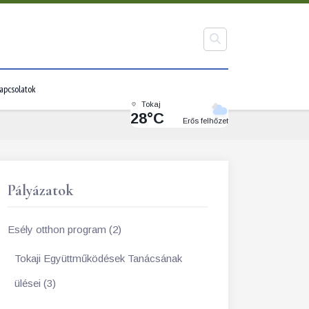
apcsolatok
Tokaj
28°C
Erős felhőzet
Pályázatok
Esély otthon program (2)
Tokaji Együttműködések Tanácsának
ülései (3)