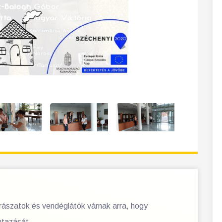
orászatok és vendéglátók várnak arra, hogy
utazását.