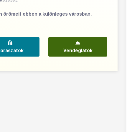
en örömeit ebben a különleges városban.
orászatok
Vendéglátók