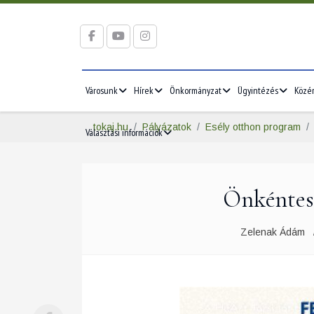
Városunk
Hírek
Önkormányzat
Ügyintézés
Közé
tokaj.hu
Pályázatok
Esély otthon program
Választási információk
Önkéntes 
Zelenak Ádám