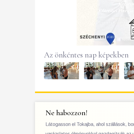
Az önkéntes nap képekben
Ne habozzon!
Látogasson el Tokajba, ahol szállások, b
varázslatos élményekkel gazdagítsák az 