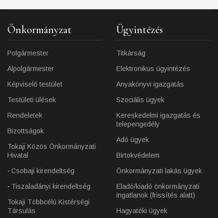
Önkormányzat
Ügyintézés
Polgármester
Titkárság
Alpolgármester
Elektronikus ügyintézés
Képviselő testület
Anyakönyvi igazgatás
Testületi ülések
Szociális ügyek
Rendeletek
Kereskedelmi igazgatás és
telepengedély
Bizottságok
Adó ügyek
Tokaji Közös Önkormányzati
Hivatal
Birtokvédelem
Csobaji kirendeltség
Önkormányzati lakás ügyek
Tiszaladányi kirendeltség
Eladó/kiadó önkormányzati
ingatlanok (frissítés alatt)
Tokaji Többcélú Kistérségi
Társulás
Hagyatéki ügyek