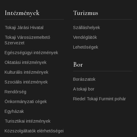
Intézmények
Turizmus
Tokaji Járási Hivatal
Szálláshelyek
Tokaji Városüzemeltető
Vendéglátók
Szervezet
Lehetőségek
Egészségügyi intézmények
Oktatási intézmények
Bor
Kulturális intézmények
Borászatok
Szociális intézmények
A tokaji bor
Rendőrség
Riedel Tokaji Furmint pohár
Önkormányzati cégek
Egyházak
Turisztikai intézmények
Közszolgáltatók elérhetőségei