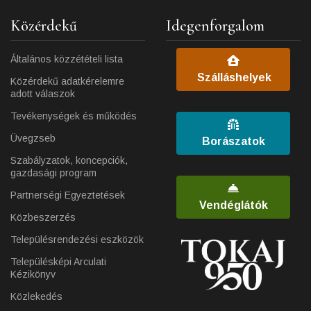
Közérdekű
Idegenforgalom
Általános közzétételi lista
Szálláshelyek
Közérdekű adatkérelemre
adott válaszok
Tevékenységek és működés
Üvegzseb
Borászatok
Szabályzatok, koncepciók,
gazdasági program
Partnerségi Egyeztetések
Vendéglátók
Közbeszerzés
Településrendezési eszközök
Településképi Arculati
Kézikönyv
Közlekedés