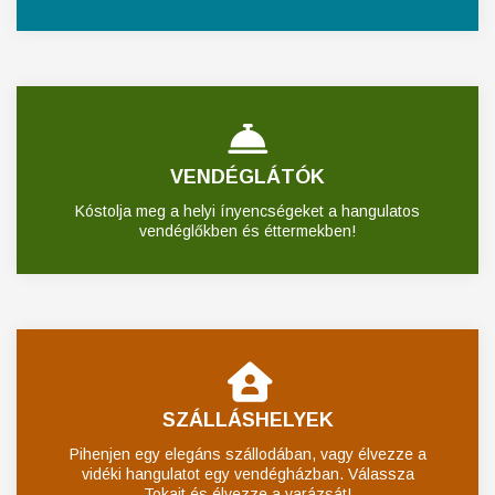
VENDÉGLÁTÓK
Kóstolja meg a helyi ínyencségeket a hangulatos
vendéglőkben és éttermekben!
SZÁLLÁSHELYEK
Pihenjen egy elegáns szállodában, vagy élvezze a
vidéki hangulatot egy vendégházban. Válassza
Tokajt és élvezze a varázsát!