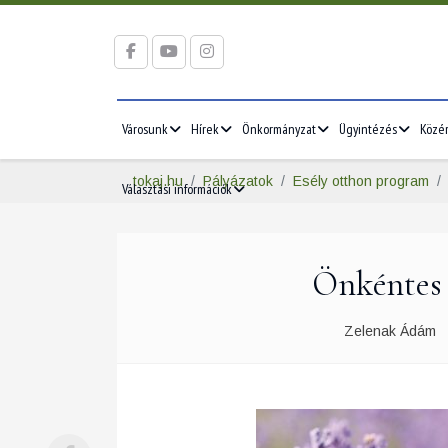
Városunk
Hírek
Önkormányzat
Ügyintézés
Közé
tokaj.hu
Pályázatok
Esély otthon program
Választási információk
Önkéntes 
Zelenak Ádám