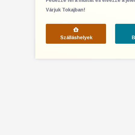
Fedezze fel a múltat és élvezze a jel
Várjuk Tokajban!
Szálláshelyek
B