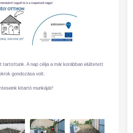
 tartottunk. A nap célja a már korábban elültetett
okrok gondozása volt.
teseink kitartó munkáját!