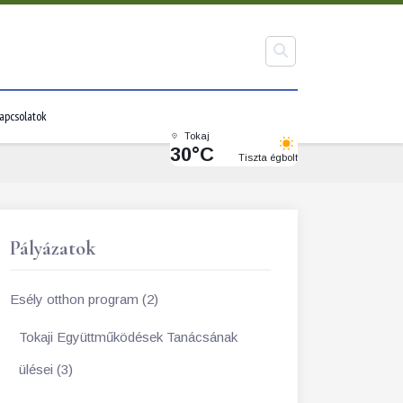
apcsolatok
Tokaj
30°C
Tiszta égbolt
Pályázatok
Esély otthon program (2)
Tokaji Együttműködések Tanácsának
ülései (3)