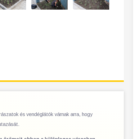
orászatok és vendéglátók várnak arra, hogy
utazását.