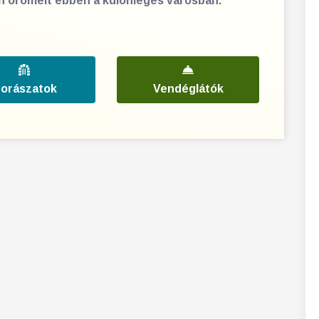
en örömeit ebben a különleges városban.
orászatok
Vendéglátók