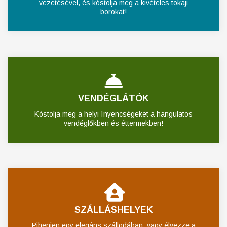
vezetésével, és kóstolja meg a kivételes tokaji
borokat!
VENDÉGLÁTÓK
Kóstolja meg a helyi ínyencségeket a hangulatos
vendéglőkben és éttermekben!
SZÁLLÁSHELYEK
Pihenjen egy elegáns szállodában, vagy élvezze a