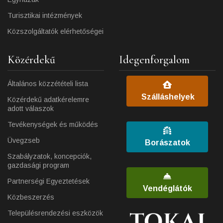
Turisztikai intézmények
Közszolgáltatók elérhetőségei
Közérdekű
Idegenforgalom
Általános közzétételi lista
Szálláshelyek
Közérdekű adatkérelemre
adott válaszok
Tevékenységek és működés
Üvegzseb
Borászatok
Szabályzatok, koncepciók,
gazdasági program
Partnerségi Egyeztetések
Vendéglátók
Közbeszerzés
Településrendezési eszközök