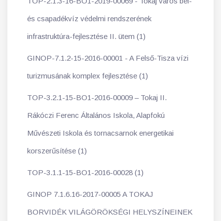
TOP-2.1.3-16-BO1-2019-00069 - Tokaj város bel-
és csapadékvíz védelmi rendszerének
infrastruktúra-fejlesztése II. ütem (1)
GINOP-7.1.2-15-2016-00001 - A Felső-Tisza vízi
turizmusának komplex fejlesztése (1)
TOP-3.2.1-15-BO1-2016-00009 – Tokaj II.
Rákóczi Ferenc Általános Iskola, Alapfokú
Művészeti Iskola és tornacsarnok energetikai
korszerűsítése (1)
TOP-3.1.1-15-BO1-2016-00028 (1)
GINOP 7.1.6.16-2017-00005 A TOKAJ
BORVIDÉK VILÁGÖRÖKSÉGI HELYSZÍNEINEK