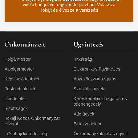
vidéki hangulatot egy vendégházban. Válassza
Tokajt és élvezze a varázsát!
Önkormányzat
Ügyintézés
Polgármester
Titkárság
Alpolgármester
Elektronikus ügyintézés
Képviselő testület
Anyakönyvi igazgatás
Testületi ülések
Szociális ügyek
Rendeletek
Kereskedelmi igazgatás és
telepengedély
Bizottságok
Adó ügyek
Tokaji Közös Önkormányzati
Hivatal
Birtokvédelem
Csobaji kirendeltség
Önkormányzati lakás ügyek