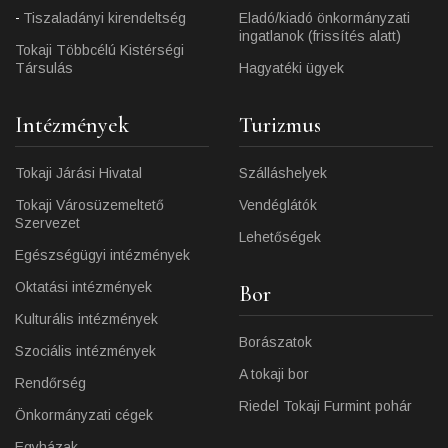
Tiszaladányi kirendeltség
Eladó/kiadó önkormányzati
ingatlanok (frissítés alatt)
Tokaji Többcélú Kistérségi
Társulás
Hagyatéki ügyek
Intézmények
Turizmus
Tokaji Járási Hivatal
Szálláshelyek
Tokaji Városüzemeltető
Vendéglátók
Szervezet
Lehetőségek
Egészségügyi intézmények
Oktatási intézmények
Bor
Kulturális intézmények
Borászatok
Szociális intézmények
A tokaji bor
Rendőrség
Riedel Tokaji Furmint pohár
Önkormányzati cégek
Egyházak