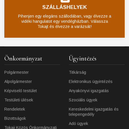
SZÁLLÁSHELYEK
Pihenjen egy elegáns szállodában, vagy élvezze a
vidéki hangulatot egy vendégházban. Válassza
Tokajt és élvezze a varázsát!
Önkormányzat
Ügyintézés
Polgármester
Titkárság
Alpolgármester
Elektronikus ügyintézés
Képviselő testület
Anyakönyvi igazgatás
Testületi ülések
Szociális ügyek
Rendeletek
Kereskedelmi igazgatás és
telepengedély
Bizottságok
Adó ügyek
Tokaji Közös Önkormányzati