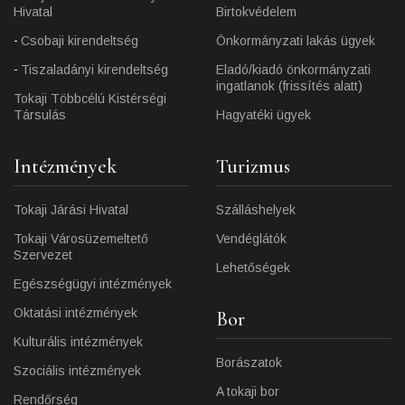
Hivatal
Birtokvédelem
Csobaji kirendeltség
Önkormányzati lakás ügyek
Tiszaladányi kirendeltség
Eladó/kiadó önkormányzati
ingatlanok (frissítés alatt)
Tokaji Többcélú Kistérségi
Társulás
Hagyatéki ügyek
Intézmények
Turizmus
Tokaji Járási Hivatal
Szálláshelyek
Tokaji Városüzemeltető
Vendéglátók
Szervezet
Lehetőségek
Egészségügyi intézmények
Oktatási intézmények
Bor
Kulturális intézmények
Borászatok
Szociális intézmények
A tokaji bor
Rendőrség