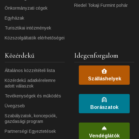
Riedel Tokaji Furmint pohár
Önkormányzati cégek
Egyházak
Turisztikai intézmények
Közszolgáltatók elérhetőségei
Közérdekű
Idegenforgalom
Általános közzétételi lista
Szálláshelyek
Közérdekű adatkérelemre
adott válaszok
Tevékenységek és működés
Üvegzseb
Borászatok
Szabályzatok, koncepciók,
gazdasági program
Partnerségi Egyeztetések
Vendéglátók