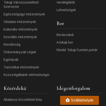
Tokaji Városüzemeltető
Vendéglátók
Szervezet
Lehetőségek
Egészségügyi intézmények
Oktatási intézmények
Bor
Kulturális intézmények
Borászatok
Szociális intézmények
A tokaji bor
Rendőrség
Riedel Tokaji Furmint pohár
Önkormányzati cégek
Egyházak
Turisztikai intézmények
Közszolgáltatók elérhetőségei
Közérdekű
Idegenforgalom
Általános közzétételi lista
Szálláshelyek