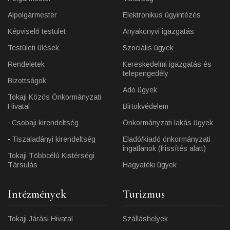
Alpolgármester
Elektronikus ügyintézés
Képviselő testület
Anyakönyvi igazgatás
Testületi ülések
Szociális ügyek
Rendeletek
Kereskedelmi igazgatás és
telepengedély
Bizottságok
Adó ügyek
Tokaji Közös Önkormányzati
Hivatal
Birtokvédelem
Csobaji kirendeltség
Önkormányzati lakás ügyek
Tiszaladányi kirendeltség
Eladó/kiadó önkormányzati
ingatlanok (frissítés alatt)
Tokaji Többcélú Kistérségi
Társulás
Hagyatéki ügyek
Intézmények
Turizmus
Tokaji Járási Hivatal
Szálláshelyek