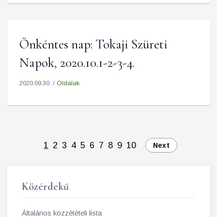
Önkéntes nap: Tokaji Szüreti
Napok, 2020.10.1-2-3-4.
2020.09.30. /
Oldalak
1
2
3
4
5
6
7
8
9
10
Next
Közérdekű
Általános közzétételi lista