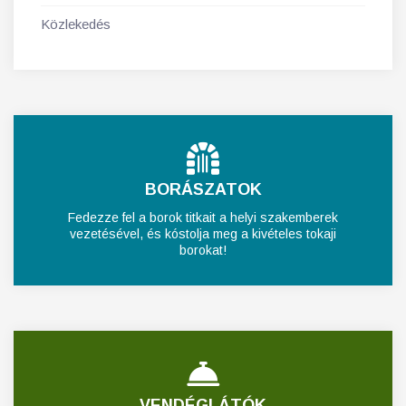
Közlekedés
BORÁSZATOK
Fedezze fel a borok titkait a helyi szakemberek
vezetésével, és kóstolja meg a kivételes tokaji
borokat!
VENDÉGLÁTÓK