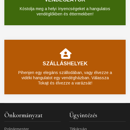
Kóstolja meg a helyi ínyencségeket a hangulatos
vendéglőkben és éttermekben!
SZÁLLÁSHELYEK
Pihenjen egy elegáns szállodában, vagy élvezze a
vidéki hangulatot egy vendégházban. Válassza
Tokajt és élvezze a varázsát!
Önkormányzat
Ügyintézés
Polgármester
Titkárság