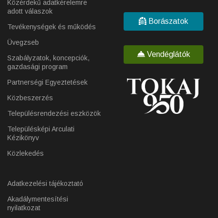
Közérdekű adatkérelemre
adott válaszok
Borászatok
Tevékenységek és működés
Üvegzseb
Vendéglátók
Szabályzatok, koncepciók,
gazdasági program
Partnerségi Egyeztetések
Közbeszerzés
Településrendezési eszközök
Településképi Arculati
Kézikönyv
Közlekedés
Adatkezelési tájékoztató
Akadálymentesítési
nyilatkozat