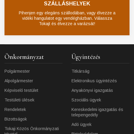
SZÁLLÁSHELYEK
Pihenjen egy elegáns szállodában, vagy élvezze a
vidéki hangulatot egy vendégházban. Válassza
Tokajt és élvezze a varázsát!
Önkormányzat
Ügyintézés
Polgármester
Titkárság
Alpolgármester
Elektronikus ügyintézés
Képviselő testület
Anyakönyvi igazgatás
Testületi ülések
Szociális ügyek
Rendeletek
Kereskedelmi igazgatás és
telepengedély
Bizottságok
Adó ügyek
Tokaji Közös Önkormányzati
Hivatal
Birtokvédelem