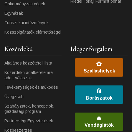
Riedel Tokaji Furmint pohár
Önkormányzati cégek
Egyházak
Turisztikai intézmények
Közszolgáltatók elérhetőségei
Közérdekű
Idegenforgalom
Általános közzétételi lista
Szálláshelyek
Közérdekű adatkérelemre
adott válaszok
Tevékenységek és működés
Üvegzseb
Borászatok
Szabályzatok, koncepciók,
gazdasági program
Partnerségi Egyeztetések
Vendéglátók
Közbeszerzés