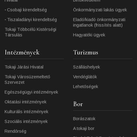
Csobaji kirendeltség
Önkormányzati lakás ügyek
Tiszaladányi kirendeltség
Eladó/kiadó önkormányzati
ingatlanok (frissítés alatt)
Tokaji Többcélú Kistérségi
Társulás
Hagyatéki ügyek
Intézmények
Turizmus
Tokaji Járási Hivatal
Szálláshelyek
Tokaji Városüzemeltető
Vendéglátók
Szervezet
Lehetőségek
Egészségügyi intézmények
Oktatási intézmények
Bor
Kulturális intézmények
Borászatok
Szociális intézmények
A tokaji bor
Rendőrség