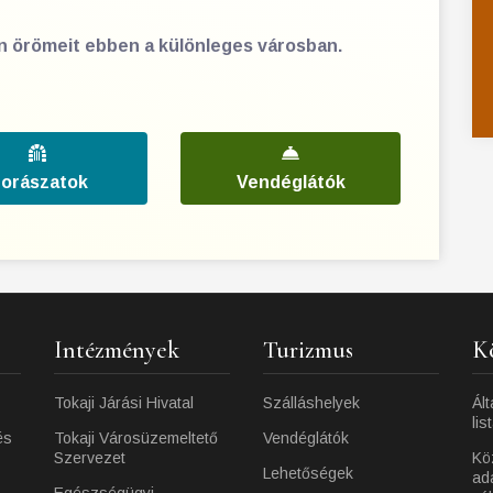
en örömeit ebben a különleges városban.
orászatok
Vendéglátók
Intézmények
Turizmus
K
Tokaji Járási Hivatal
Szálláshelyek
Ált
lis
és
Tokaji Városüzemeltető
Vendéglátók
Szervezet
Kö
Lehetőségek
ad
Egészségügyi