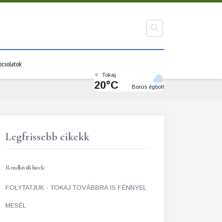
pcsolatok
Tokaj
20°C
Borús égbolt
Legfrissebb cikekk
Rendkívüli hírek:
FOLYTATJUK - TOKAJ TOVÁBBRA IS FÉNNYEL
MESÉL