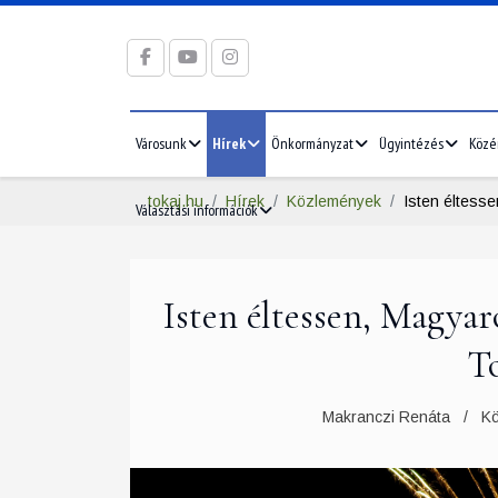
Városunk
Hírek
Önkormányzat
Ügyintézés
Közé
tokaj.hu
Hírek
Közlemények
Isten éltess
Választási információk
Isten éltessen, Magya
T
Makranczi Renáta
K