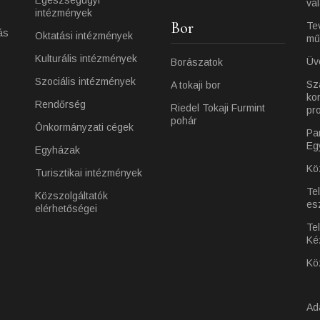
vá
intézmények
Bor
Te
ás
Oktatási intézmények
mű
Kulturális intézmények
Üv
Borászatok
Szociális intézmények
Sz
A tokaji bor
ko
Rendőrség
Riedel Tokaji Furmint
pr
pohár
Önkormányzati cégek
Pa
Eg
Egyházak
Kö
Turisztikai intézmények
Te
Közszolgáltatók
es
elérhetőségei
Tel
Ké
Kö
Ad