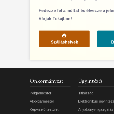
Fedezze fel a múltat és élvezze a jel
Várjuk Tokajban!
Szálláshelyek
B
Önkormányzat
Ügyintézés
Polgármester
Titkárság
Alpolgármester
Elektronikus ügyintéz
Képviselő testület
Anyakönyvi igazgatás