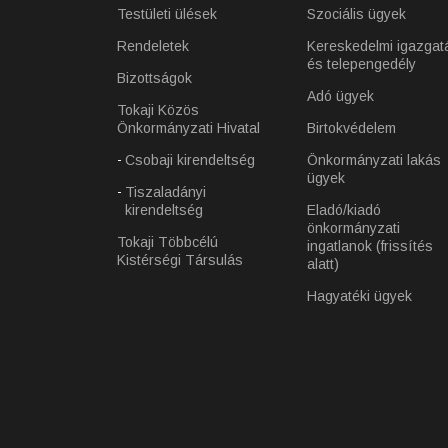
Testületi ülések
Szociális ügyek
Rendeletek
Kereskedelmi igazgat
és telepengedély
Bizottságok
Adó ügyek
Tokaji Közös
Önkormányzati Hivatal
Birtokvédelem
Csobaji kirendeltség
Önkormányzati lakás
ügyek
Tiszaladányi
kirendeltség
Eladó/kiadó
önkormányzati
Tokaji Többcélú
ingatlanok (frissítés
Kistérségi Társulás
alatt)
Hagyatéki ügyek