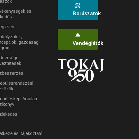
laszok
vékenységek és
Borászatok
ködés
egzseb
abályzatok,
ncepciók, gazdasági
Vendéglátók
ogram
rtnerségi
yeztetések
zbeszerzés
lepülésrendezési
zközök
epülésképi Arculati
zikönyv
zlekedés
atkezelési tájékoztató