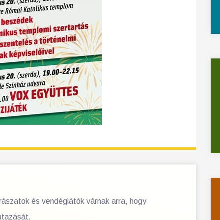
orászatok és vendéglátók várnak arra, hogy
utazását.