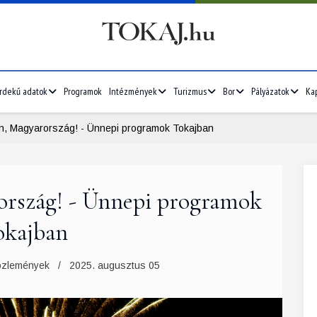
rdekű adatok
Programok
Intézmények
Turizmus
Bor
Pályázatok
Ka
en, Magyarország! - Ünnepi programok Tokajban
rország! - Ünnepi programok
okajban
özlemények
2025. augusztus 05