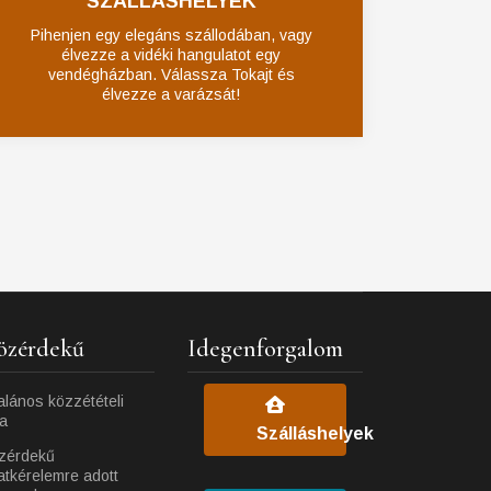
SZÁLLÁSHELYEK
Pihenjen egy elegáns szállodában, vagy
élvezze a vidéki hangulatot egy
vendégházban. Válassza Tokajt és
élvezze a varázsát!
özérdekű
Idegenforgalom
alános közzétételi
ta
Szálláshelyek
zérdekű
atkérelemre adott