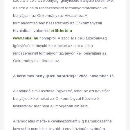
szociális célú tüzelőanyag igénylésére irányuló kérelmeket
az erre a célra rendszeresített formanyomtatványon kell
benyújtani az Önkormányzati Hivatalhoz. A
formanyomtatvány beszerezhető az Önkormányzati
Hivatalban, valamint
letölthető a
www.tokaj.hu
honlapról. A szociális célú tüzelőanyag
igénylésére irányuló kérelmeket az erre a célra
rendszeresített formanyomtatványon kell benyújtani az
Önkormányzati Hivatalhoz.
A kérelmek benyújtási határideje: 2022. november 15.
A határidő elmulasztása jogvesztő, tehát az ezt követően
benyújtott kérelmeket az Önkormányzat Képviselő-
testületének már nem áll módjában elbírálni.
A támogatás mértéke kérelmezőnként 2 q barnakőszénnél
kevesebb nem lehet, továbbá egy háztartás számára