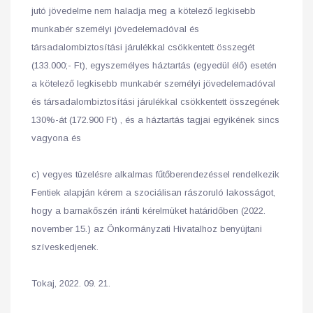
jutó jövedelme nem haladja meg a kötelező legkisebb
munkabér személyi jövedelemadóval és
társadalombiztosítási járulékkal csökkentett összegét
(133.000;- Ft), egyszemélyes háztartás (egyedül élő) esetén
a kötelező legkisebb munkabér személyi jövedelemadóval
és társadalombiztosítási járulékkal csökkentett összegének
130%-át (172.900 Ft) , és a háztartás tagjai egyikének sincs
vagyona és
c) vegyes tüzelésre alkalmas fűtőberendezéssel rendelkezik
Fentiek alapján kérem a szociálisan rászoruló lakosságot,
hogy a barnakőszén iránti kérelmüket határidőben (2022.
november 15.) az Önkormányzati Hivatalhoz benyújtani
szíveskedjenek.
Tokaj, 2022. 09. 21.