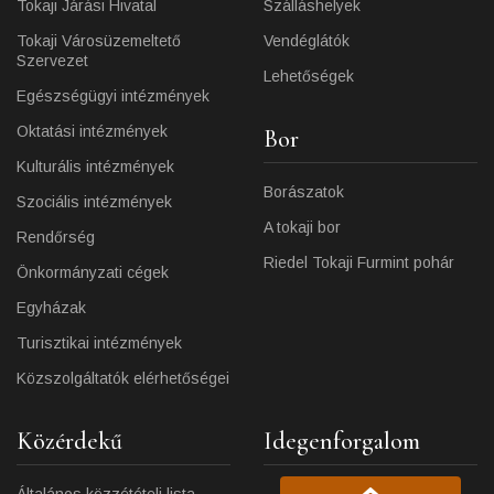
Tokaji Járási Hivatal
Szálláshelyek
Tokaji Városüzemeltető
Vendéglátók
Szervezet
Lehetőségek
Egészségügyi intézmények
Oktatási intézmények
Bor
Kulturális intézmények
Borászatok
Szociális intézmények
A tokaji bor
Rendőrség
Riedel Tokaji Furmint pohár
Önkormányzati cégek
Egyházak
Turisztikai intézmények
Közszolgáltatók elérhetőségei
Közérdekű
Idegenforgalom