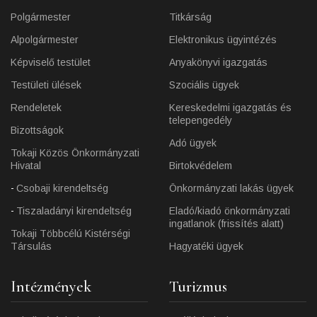
Polgármester
Titkárság
Alpolgármester
Elektronikus ügyintézés
Képviselő testület
Anyakönyvi igazgatás
Testületi ülések
Szociális ügyek
Rendeletek
Kereskedelmi igazgatás és
telepengedély
Bizottságok
Adó ügyek
Tokaji Közös Önkormányzati
Hivatal
Birtokvédelem
Csobaji kirendeltség
Önkormányzati lakás ügyek
Tiszaladányi kirendeltség
Eladó/kiadó önkormányzati
ingatlanok (frissítés alatt)
Tokaji Többcélú Kistérségi
Társulás
Hagyatéki ügyek
Intézmények
Turizmus