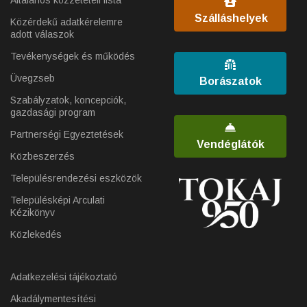
Általános közzétételi lista
Szálláshelyek
Közérdekű adatkérelemre
adott válaszok
Tevékenységek és működés
Üvegzseb
Borászatok
Szabályzatok, koncepciók,
gazdasági program
Partnerségi Egyeztetések
Vendéglátók
Közbeszerzés
Településrendezési eszközök
Településképi Arculati
Kézikönyv
Közlekedés
Adatkezelési tájékoztató
Akadálymentesítési