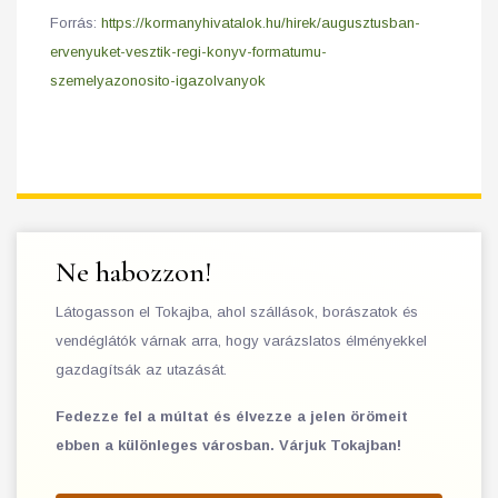
Forrás:
https://kormanyhivatalok.hu/hirek/augusztusban-
ervenyuket-vesztik-regi-konyv-formatumu-
szemelyazonosito-igazolvanyok
Ne habozzon!
Látogasson el Tokajba, ahol szállások, borászatok és
vendéglátók várnak arra, hogy varázslatos élményekkel
gazdagítsák az utazását.
Fedezze fel a múltat és élvezze a jelen örömeit
ebben a különleges városban. Várjuk Tokajban!