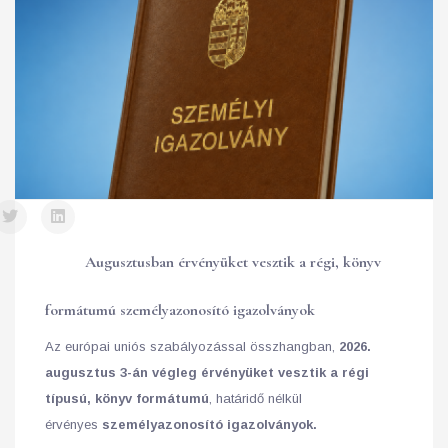
Augusztusban érvényüket vesztik a régi, könyv
formátumú személyazonosító igazolványok
Az európai uniós szabályozással összhangban,
2026.
augusztus 3-án végleg érvényüket vesztik a régi
típusú, könyv formátumú
, határidő nélkül
érvényes
személyazonosító igazolványok.