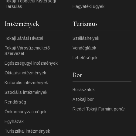
Tokaji Többcélú Kistérségi
Társulás
Hagyatéki ügyek
Intézmények
Turizmus
Tokaji Járási Hivatal
Szálláshelyek
Tokaji Városüzemeltető
Vendéglátók
Szervezet
Lehetőségek
Egészségügyi intézmények
Oktatási intézmények
Bor
Kulturális intézmények
Borászatok
Szociális intézmények
A tokaji bor
Rendőrség
Riedel Tokaji Furmint pohár
Önkormányzati cégek
Egyházak
Turisztikai intézmények