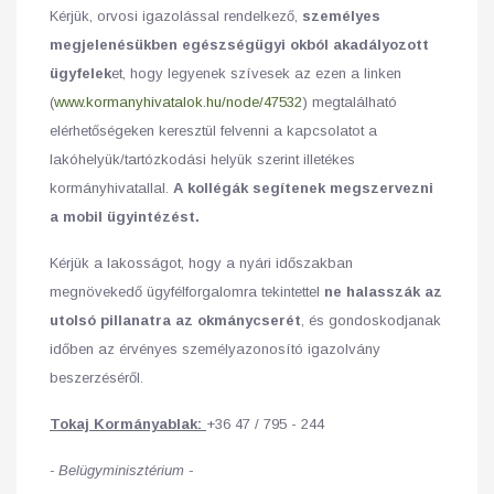
Kérjük, orvosi igazolással rendelkező,
személyes
megjelenésükben egészségügyi okból akadályozott
ügyfelek
et, hogy legyenek szívesek az ezen a linken
(
www.kormanyhivatalok.hu/node/47532
) megtalálható
elérhetőségeken keresztül felvenni a kapcsolatot a
lakóhelyük/tartózkodási helyük szerint illetékes
kormányhivatallal.
A kollégák segítenek megszervezni
a mobil ügyintézést.
Kérjük a lakosságot, hogy a nyári időszakban
megnövekedő ügyfélforgalomra tekintettel
ne halasszák az
utolsó pillanatra az okmánycserét
, és gondoskodjanak
időben az érvényes személyazonosító igazolvány
beszerzéséről.
Tokaj Kormányablak:
+36 47 / 795 - 244
- Belügyminisztérium -