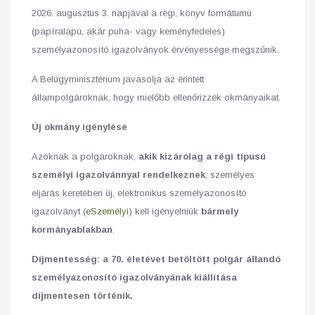
2026. augusztus 3. napjával a régi, könyv formátumú
(papíralapú, akár puha- vagy keményfedeles)
személyazonosító igazolványok érvényessége megszűnik.
A Belügyminisztérium javasolja az érintett
állampolgároknak, hogy mielőbb ellenőrizzék okmányaikat.
Új okmány igénylése
Azoknak a polgároknak,
akik kizárólag a régi típusú
személyi igazolvánnyal rendelkeznek
, személyes
eljárás keretében új, elektronikus személyazonosító
igazolványt (
eSzemélyi
) kell igényelniük
bármely
kormányablakban
.
Díjmentesség: a 70. életévet betöltött polgár állandó
személyazonosító igazolványának kiállítása
díjmentesen történik.