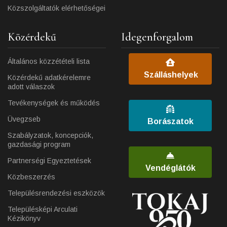
Közszolgáltatók elérhetőségei
Közérdekű
Idegenforgalom
Általános közzétételi lista
Szálláshelyek
Közérdekű adatkérelemre
adott válaszok
Tevékenységek és működés
Üvegzseb
Borászatok
Szabályzatok, koncepciók,
gazdasági program
Partnerségi Egyeztetések
Vendéglátók
Közbeszerzés
Településrendezési eszközök
Településképi Arculati
Kézikönyv