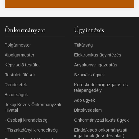
Önkormányzat
Ügyintézés
Polgármester
Titkárság
Alpolgármester
Elektronikus ügyintézés
Képviselő testület
Anyakönyvi igazgatás
Testületi ülések
Szociális ügyek
Rendeletek
Kereskedelmi igazgatás és
telepengedély
Bizottságok
Adó ügyek
Tokaji Közös Önkormányzati
Hivatal
Birtokvédelem
Csobaji kirendeltség
Önkormányzati lakás ügyek
Tiszaladányi kirendeltség
Eladó/kiadó önkormányzati
ingatlanok (frissítés alatt)