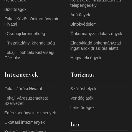
telepengedély
Bizottságok
Adó ügyek
Tokaji Közös Önkormányzati
Hivatal
Birtokvédelem
Csobaji kirendeltség
Önkormányzati lakás ügyek
Tiszaladányi kirendeltség
Eladó/kiadó önkormányzati
ingatlanok (frissítés alatt)
Tokaji Többcélú Kistérségi
Társulás
Hagyatéki ügyek
Intézmények
Turizmus
Tokaji Járási Hivatal
Szálláshelyek
Tokaji Városüzemeltető
Vendéglátók
Szervezet
Lehetőségek
Egészségügyi intézmények
Oktatási intézmények
Bor
Kulturális intézmények