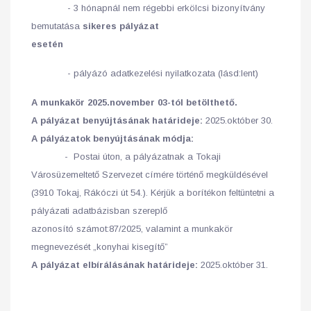
- 3 hónapnál nem régebbi erkölcsi bizonyítvány
bemutatása
sikeres pályázat
esetén
- pályázó adatkezelési nyilatkozata (lásd:lent)
A munkakör 2025.november 03-tól betölthető.
A pályázat benyújtásának határideje:
2025.október 30.
A pályázatok benyújtásának módja:
- Postai úton, a pályázatnak a Tokaji
Városüzemeltető Szervezet címére történő megküldésével
(3910 Tokaj, Rákóczi út 54.). Kérjük a borítékon feltüntetni a
pályázati adatbázisban szereplő
azonosító számot:87/2025, valamint a munkakör
megnevezését „konyhai kisegítő”
A pályázat elbírálásának határideje:
2025.október 31.