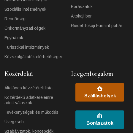
Borászatok
Szociális intézmények
A tokaji bor
Rendőrség
Riedel Tokaji Furmint pohár
Önkormányzati cégek
Egyházak
Turisztikai intézmények
Közszolgáltatók elérhetőségei
Közérdekű
Idegenforgalom
Általános közzétételi lista
Szálláshelyek
Közérdekű adatkérelemre
adott válaszok
Tevékenységek és működés
Üvegzseb
Borászatok
Szabályzatok, koncepciók,