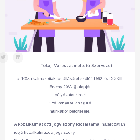
Tokaji Városüzemeltető Szervezet
a "Közalkalmazottak jogállásáról szóló" 1992. évi XXXIII.
törvény 20/A. § alapján
pályázatot hirdet
1 fő konyhai kisegítő
munkakör betöltésére.
A közalkalmazotti jogviszony időtartama:
határozatlan
idejű közalkalmazotti jogviszony