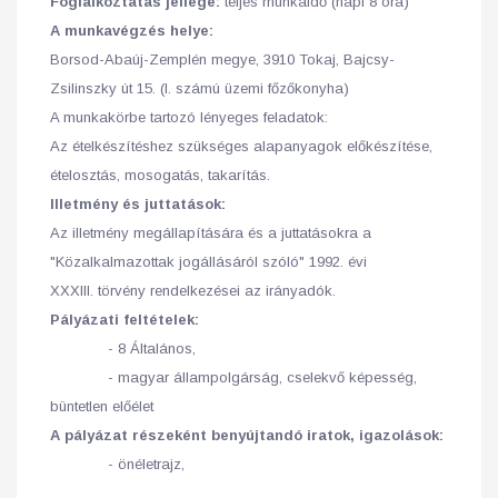
Foglalkoztatás jellege:
teljes munkaidő (napi 8 óra)
A munkavégzés helye:
Borsod-Abaúj-Zemplén megye, 3910 Tokaj, Bajcsy-
Zsilinszky út 15. (I. számú üzemi főzőkonyha)
A munkakörbe tartozó lényeges feladatok:
Az ételkészítéshez szükséges alapanyagok előkészítése,
ételosztás, mosogatás, takarítás.
Illetmény és juttatások:
Az illetmény megállapítására és a juttatásokra a
"Közalkalmazottak jogállásáról szóló" 1992. évi
XXXIII. törvény rendelkezései az irányadók.
Pályázati feltételek:
- 8 Általános,
- magyar állampolgárság, cselekvő képesség,
büntetlen előélet
A pályázat részeként benyújtandó iratok, igazolások:
- önéletrajz,