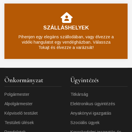
SZÁLLÁSHELYEK
Pihenjen egy elegáns szállodában, vagy élvezze a
vidéki hangulatot egy vendégházban. Válassza
Tokajt és élvezze a varázsát!
Önkormányzat
Ügyintézés
Polgármester
Titkárság
Alpolgármester
Elektronikus ügyintézés
Képviselő testület
Anyakönyvi igazgatás
Testületi ülések
Szociális ügyek
Rendeletek
Kereskedelmi igazgatás és