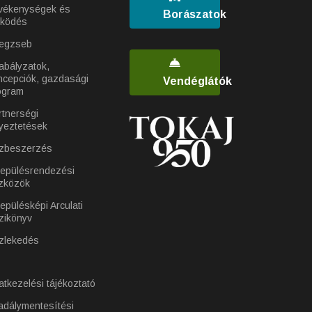
vékenységek és
Borászatok
ködés
egzseb
abályzatok,
ncepciók, gazdasági
Vendéglátók
ogram
rtnerségi
yeztetések
zbeszerzés
lepülésrendezési
zközök
epülésképi Arculati
zikönyv
zlekedés
atkezelési tájékoztató
adálymentesítési