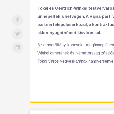
Tokaj és Oestrich-Winkel testvérváros
ünnepelték a hétvégén. A Rajna-parti v
partnertelepülései közül, a kontraktus
akkor nyugatnémet kisvárossal.
Az emberöltőnyi kapcsolat megünnepléséne
Winkel címerének és Németország zászlójá
Tokaj Város Vegyeskarának hangversenye v