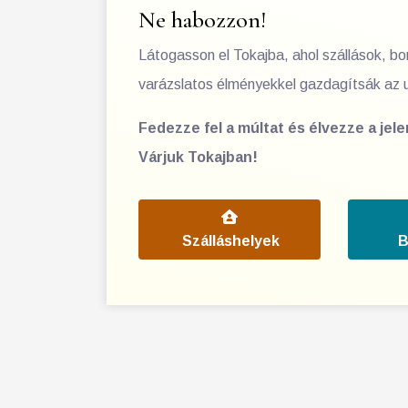
Ne habozzon!
Látogasson el Tokajba, ahol szállások, b
varázslatos élményekkel gazdagítsák az 
Fedezze fel a múltat és élvezze a jel
Várjuk Tokajban!
Szálláshelyek
B