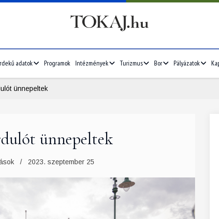
rdekű adatok
Programok
Intézmények
Turizmus
Bor
Pályázatok
Ka
ulót ünnepeltek
ordulót ünnepeltek
tások
2023. szeptember 25