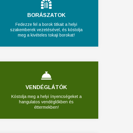
BORÁSZATOK
Fedezze fel a borok titkait a helyi
szakemberek vezetésével, és kóstolja
meg a kivételes tokaji borokat!
VENDÉGLÁTÓK
Kóstolja meg a helyi ínyencségeket a
hangulatos vendéglőkben és
éttermekben!