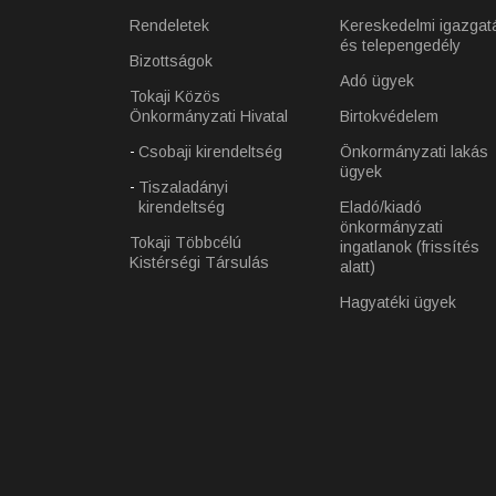
Rendeletek
Kereskedelmi igazgat
és telepengedély
Bizottságok
Adó ügyek
Tokaji Közös
Önkormányzati Hivatal
Birtokvédelem
Csobaji kirendeltség
Önkormányzati lakás
ügyek
Tiszaladányi
kirendeltség
Eladó/kiadó
önkormányzati
Tokaji Többcélú
ingatlanok (frissítés
Kistérségi Társulás
alatt)
Hagyatéki ügyek