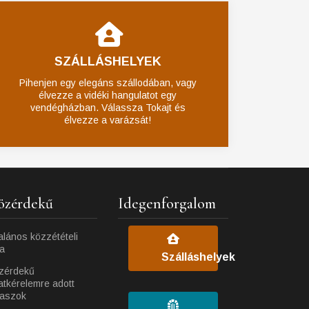
SZÁLLÁSHELYEK
Pihenjen egy elegáns szállodában, vagy
élvezze a vidéki hangulatot egy
vendégházban. Válassza Tokajt és
élvezze a varázsát!
özérdekű
Idegenforgalom
alános közzétételi
ta
Szálláshelyek
zérdekű
atkérelemre adott
laszok