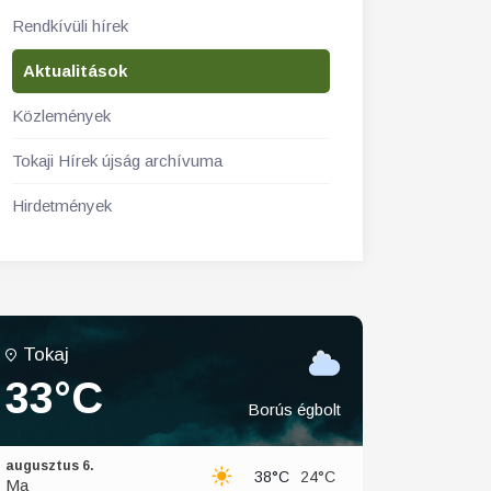
Rendkívüli hírek
Aktualitások
Közlemények
Tokaji Hírek újság archívuma
Hirdetmények
Tokaj
33°C
Borús égbolt
augusztus 6.
38°C
24°C
Ma