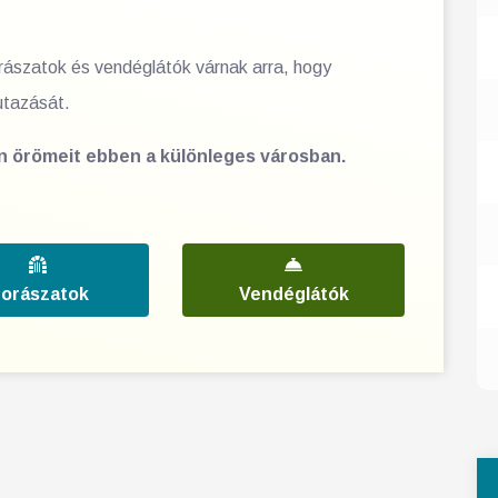
orászatok és vendéglátók várnak arra, hogy
utazását.
en örömeit ebben a különleges városban.
orászatok
Vendéglátók