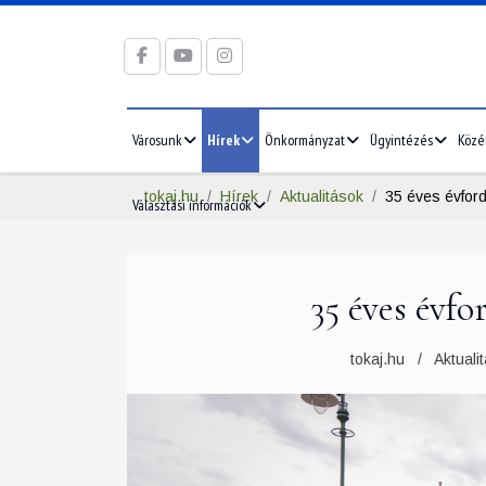
Városunk
Hírek
Önkormányzat
Ügyintézés
Közé
tokaj.hu
Hírek
Aktualitások
35 éves évford
Választási információk
35 éves évf
tokaj.hu
Aktuali