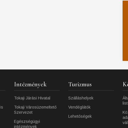
Intézmények
Turizmus
K
Tokaji Járási Hivatal
Szálláshelyek
Ált
lis
és
Tokaji Városüzemeltető
Vendéglátók
Szervezet
Kö
Lehetőségek
ad
Egészségügyi
vá
intézmények