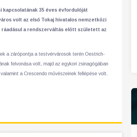
i kapcsolatának 35 éves évfordulóját
áros volt az első Tokaj hivatalos nemzetközi
 ráadásul a rendszerváltás előtt született az
k a zárópontja a testvérvárosok terén Oestrich-
nak felvonása volt, majd az egykori zsinagógában
alamint a Crescendo művészeinek fellépése volt.