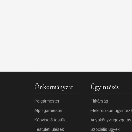
Önkormányzat
Ügyintézés
Polgármester
Titkárság
Alpolgármester
Elektronikus ügyintéz
Képviselő testület
Anyakönyvi igazgatás
Testületi ülések
Szociális ügyek