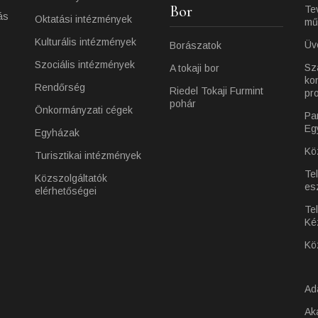
Bor
Te
ás
Oktatási intézmények
mű
Kulturális intézmények
Üv
Borászatok
Szociális intézmények
Sz
A tokaji bor
ko
Rendőrség
Riedel Tokaji Furmint
pr
pohár
Önkormányzati cégek
Pa
Eg
Egyházak
Kö
Turisztikai intézmények
Te
Közszolgáltatók
es
elérhetőségei
Tel
Ké
Kö
Ad
Ak