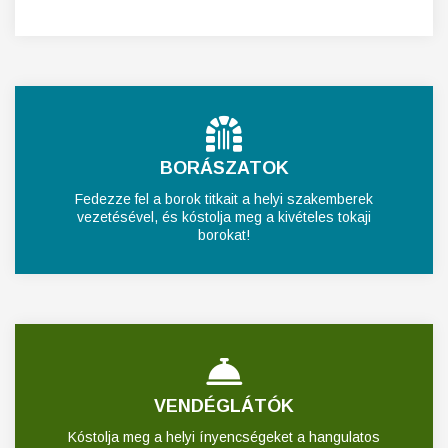
BORÁSZATOK
Fedezze fel a borok titkait a helyi szakemberek
vezetésével, és kóstolja meg a kivételes tokaji
borokat!
VENDÉGLÁTÓK
Kóstolja meg a helyi ínyencségeket a hangulatos