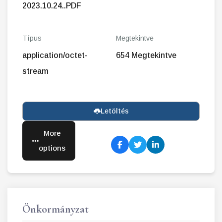
2023.10.24..PDF
Típus
Megtekintve
application/octet-
654 Megtekintve
stream
Letöltés
More
options
Önkormányzat