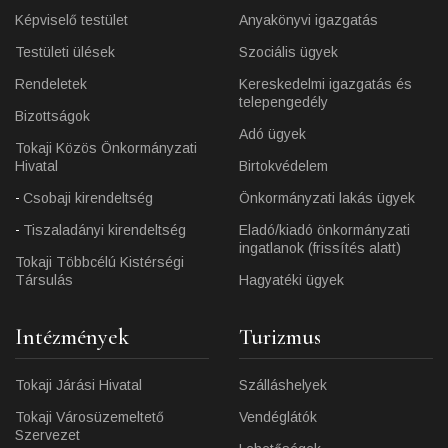
Képviselő testület
Anyakönyvi igazgatás
Testületi ülések
Szociális ügyek
Rendeletek
Kereskedelmi igazgatás és
telepengedély
Bizottságok
Adó ügyek
Tokaji Közös Önkormányzati
Hivatal
Birtokvédelem
Csobaji kirendeltség
Önkormányzati lakás ügyek
Tiszaladányi kirendeltség
Eladó/kiadó önkormányzati
ingatlanok (frissítés alatt)
Tokaji Többcélú Kistérségi
Társulás
Hagyatéki ügyek
Intézmények
Turizmus
Tokaji Járási Hivatal
Szálláshelyek
Tokaji Városüzemeltető
Vendéglátók
Szervezet