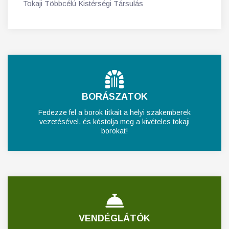
Tokaji Többcélú Kistérségi Társulás
BORÁSZATOK
Fedezze fel a borok titkait a helyi szakemberek
vezetésével, és kóstolja meg a kivételes tokaji
borokat!
VENDÉGLÁTÓK