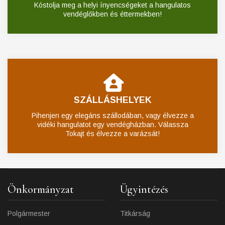
Kóstolja meg a helyi ínyencségeket a hangulatos
vendéglőkben és éttermekben!
SZÁLLÁSHELYEK
Pihenjen egy elegáns szállodában, vagy élvezze a
vidéki hangulatot egy vendégházban. Válassza
Tokajt és élvezze a varázsát!
Önkormányzat
Ügyintézés
Polgármester
Titkárság