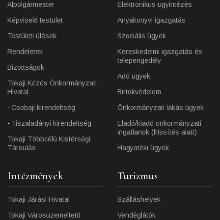
Alpolgármester
Elektronikus ügyintézés
Képviselő testület
Anyakönyvi igazgatás
Testületi ülések
Szociális ügyek
Rendeletek
Kereskedelmi igazgatás és
telepengedély
Bizottságok
Adó ügyek
Tokaji Közös Önkormányzati
Hivatal
Birtokvédelem
Csobaji kirendeltség
Önkormányzati lakás ügyek
Tiszaladányi kirendeltség
Eladó/kiadó önkormányzati
ingatlanok (frissítés alatt)
Tokaji Többcélú Kistérségi
Társulás
Hagyatéki ügyek
Intézmények
Turizmus
Tokaji Járási Hivatal
Szálláshelyek
Tokaji Városüzemeltető
Vendéglátók