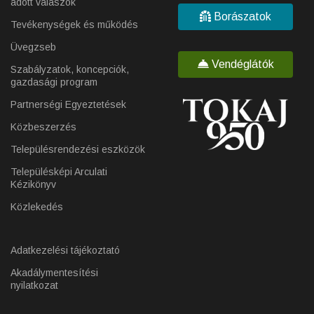
adott válaszok
Borászatok
Tevékenységek és működés
Üvegzseb
Vendéglátók
Szabályzatok, koncepciók,
gazdasági program
Partnerségi Egyeztetések
Közbeszerzés
Településrendezési eszközök
Településképi Arculati
Kézikönyv
Közlekedés
Adatkezelési tájékoztató
Akadálymentesítési
nyilatkozat