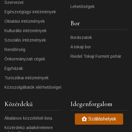
Szervezet
Lehetőségek
Egészségügyi intézmények
Oktatási intézmények
Bor
Kulturális intézmények
Borászatok
Szociális intézmények
A tokaji bor
Rendőrség
Riedel Tokaji Furmint pohár
Önkormányzati cégek
Egyházak
Turisztikai intézmények
Közszolgáltatók elérhetőségei
Közérdekű
Idegenforgalom
Általános közzétételi lista
Szálláshelyek
Közérdekű adatkérelemre