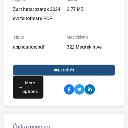
Zart hatarozatok 2024
2.77 MB
evi feltoltesre.PDF
Típus
Megtekintve
application/pdf
322 Megtekintve
Letöltés
More
options
Önkormányzat