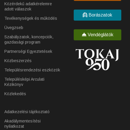
Közérdekű adatkérelemre
adott válaszok
Borászatok
Tevékenységek és működés
Üvegzseb
Vendéglátók
Szabályzatok, koncepciók,
gazdasági program
Partnerségi Egyeztetések
Közbeszerzés
Településrendezési eszközök
Településképi Arculati
Kézikönyv
Közlekedés
Adatkezelési tájékoztató
Akadálymentesítési
nyilatkozat