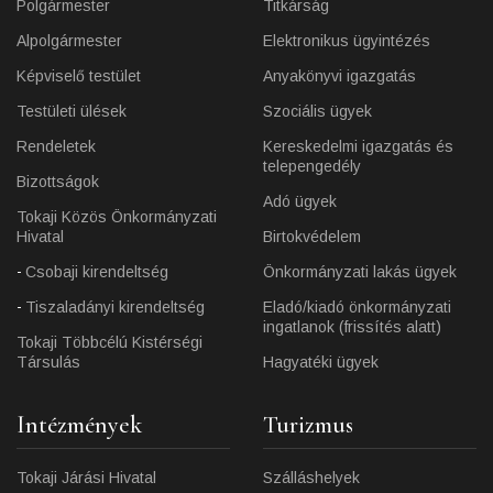
Polgármester
Titkárság
Alpolgármester
Elektronikus ügyintézés
Képviselő testület
Anyakönyvi igazgatás
Testületi ülések
Szociális ügyek
Rendeletek
Kereskedelmi igazgatás és
telepengedély
Bizottságok
Adó ügyek
Tokaji Közös Önkormányzati
Hivatal
Birtokvédelem
Csobaji kirendeltség
Önkormányzati lakás ügyek
Tiszaladányi kirendeltség
Eladó/kiadó önkormányzati
ingatlanok (frissítés alatt)
Tokaji Többcélú Kistérségi
Társulás
Hagyatéki ügyek
Intézmények
Turizmus
Tokaji Járási Hivatal
Szálláshelyek