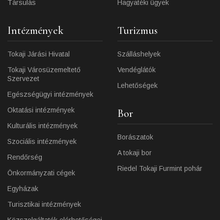
Társulás
Hagyatéki ügyek
Intézmények
Turizmus
Tokaji Járási Hivatal
Szálláshelyek
Tokaji Városüzemeltető
Vendéglátók
Szervezet
Lehetőségek
Egészségügyi intézmények
Oktatási intézmények
Bor
Kulturális intézmények
Borászatok
Szociális intézmények
A tokaji bor
Rendőrség
Riedel Tokaji Furmint pohár
Önkormányzati cégek
Egyházak
Turisztikai intézmények