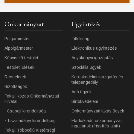
Önkormányzat
Ügyintézés
Polgármester
Titkárság
Alpolgármester
Elektronikus ügyintézés
Képviselő testület
Anyakönyvi igazgatás
Testületi ülések
Szociális ügyek
Rendeletek
Kereskedelmi igazgatás és
telepengedély
Bizottságok
Adó ügyek
Tokaji Közös Önkormányzati
Hivatal
Birtokvédelem
Csobaji kirendeltség
Önkormányzati lakás ügyek
Tiszaladányi kirendeltség
Eladó/kiadó önkormányzati
ingatlanok (frissítés alatt)
Tokaji Többcélú Kistérségi