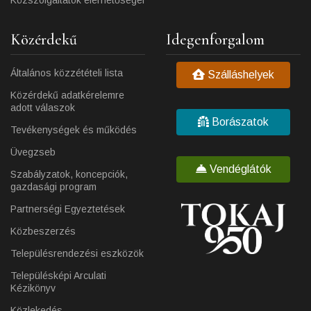
Közszolgáltatók elérhetőségei
Közérdekű
Idegenforgalom
Általános közzétételi lista
Szálláshelyek
Közérdekű adatkérelemre
adott válaszok
Borászatok
Tevékenységek és működés
Üvegzseb
Vendéglátók
Szabályzatok, koncepciók,
gazdasági program
Partnerségi Egyeztetések
Közbeszerzés
Településrendezési eszközök
Településképi Arculati
Kézikönyv
Közlekedés