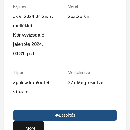
Fájlnév
Méret
JKV. 2024.04.25. 7.
263.26 KB
melléklet
Könyvvizsgálói
jelentés 2024.
03.31..pdf
Típus
Megtekintve
application/octet-
377 Megtekintve
stream
Letöltés
More