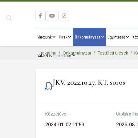
Városunk
Hírek
Önkormányzat
Ügyintézés
Köz
tokaj.hu
Önkormányzat
Testületi ülések
K
Választási információk
JKV. 2022.10.27. KT. soros
Közzétéve:
Utoljára fri
2024-01-02 11:53
2026-08-