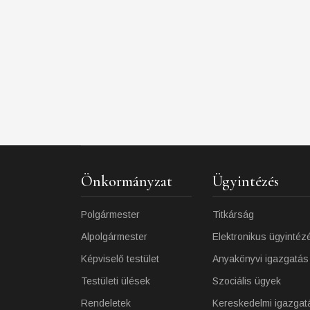
Önkormányzat
Ügyintézés
Polgármester
Titkárság
Alpolgármester
Elektronikus ügyintéz
Képviselő testület
Anyakönyvi igazgatás
Testületi ülések
Szociális ügyek
Rendeletek
Kereskedelmi igazgat