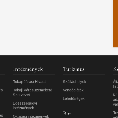
Intézmények
Turizmus
K
Tokaji Járási Hivatal
Szálláshelyek
Ált
lis
és
Tokaji Városüzemeltető
Vendéglátók
Szervezet
Kö
Lehetőségek
ad
Egészségügyi
vá
intézmények
Bor
Te
ás
Oktatási intézmények
mű