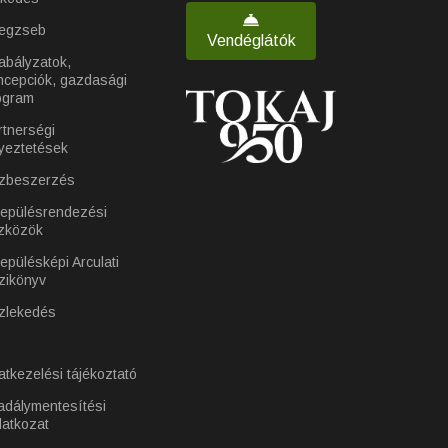
egzseb
Vendéglátók
abályzatok,
ncepciók, gazdasági
ogram
rtnerségi
yeztetések
zbeszerzés
lepülésrendezési
zközök
epülésképi Arculati
zikönyv
zlekedés
atkezelési tájékoztató
adálymentesítési
latkozat