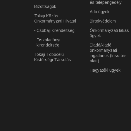
és telepengedély
Bizottságok
Adó ügyek
Tokaji Közös
Önkormányzati Hivatal
Birtokvédelem
Csobaji kirendeltség
Önkormányzati lakás
ügyek
Tiszaladányi
kirendeltség
Eladó/kiadó
önkormányzati
Tokaji Többcélú
ingatlanok (frissítés
Kistérségi Társulás
alatt)
Hagyatéki ügyek