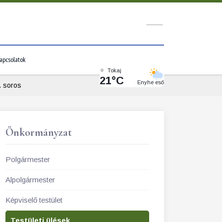
apcsolatok
Tokaj
21°C
Enyhe eső
. soros
Önkormányzat
Polgármester
Alpolgármester
Képviselő testület
Testületi ülések