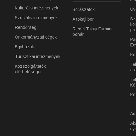
Kulturális intézmények
Üv
Borászatok
Szociális intézmények
Sz
A tokaji bor
ko
Rendőrség
Riedel Tokaji Furmint
pr
pohár
Önkormányzati cégek
Pa
Eg
Egyházak
Kö
Turisztikai intézmények
Te
Közszolgáltatók
es
elérhetőségei
Tel
Ké
Kö
Ad
Ak
nyi