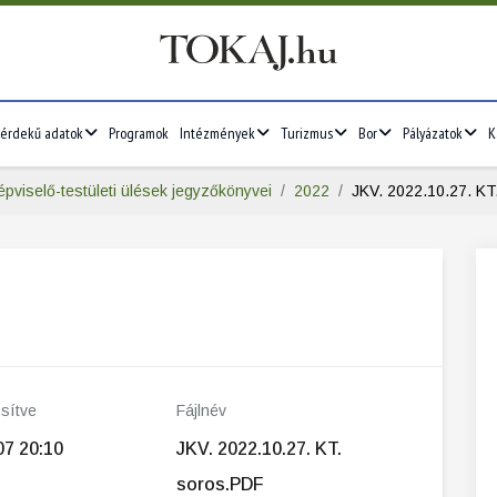
érdekű adatok
Programok
Intézmények
Turizmus
Bor
Pályázatok
K
épviselő-testületi ülések jegyzőkönyvei
2022
JKV. 2022.10.27. KT
ssítve
Fájlnév
07 20:10
JKV. 2022.10.27. KT.
soros.PDF