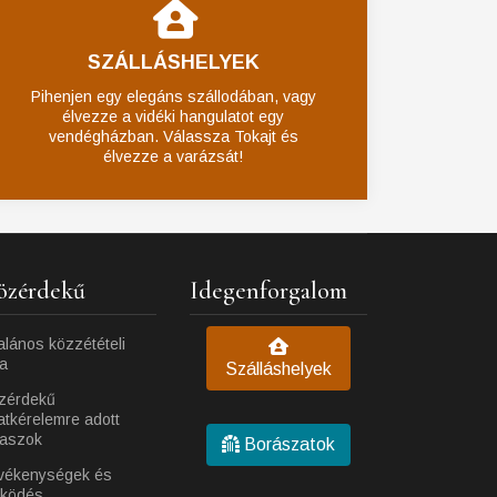
SZÁLLÁSHELYEK
Pihenjen egy elegáns szállodában, vagy
élvezze a vidéki hangulatot egy
vendégházban. Válassza Tokajt és
élvezze a varázsát!
özérdekű
Idegenforgalom
alános közzétételi
ta
Szálláshelyek
zérdekű
atkérelemre adott
laszok
Borászatok
vékenységek és
ködés