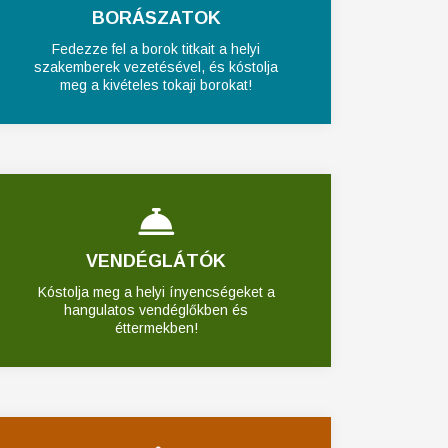
BORÁSZATOK
Fedezze fel a borok titkait a helyi
szakemberek vezetésével, és kóstolja
meg a kivételes tokaji borokat!
VENDÉGLÁTÓK
Kóstolja meg a helyi ínyencségeket a
hangulatos vendéglőkben és
éttermekben!