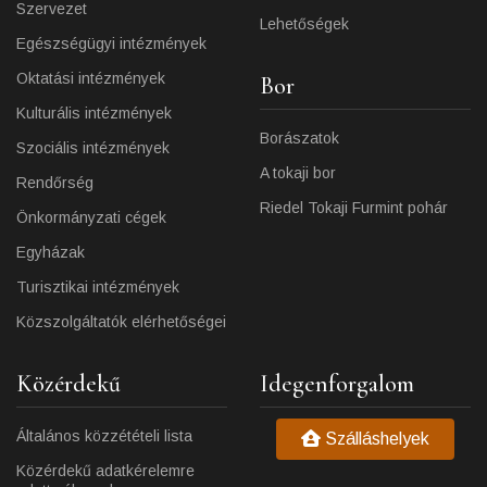
Szervezet
Lehetőségek
Egészségügyi intézmények
Oktatási intézmények
Bor
Kulturális intézmények
Borászatok
Szociális intézmények
A tokaji bor
Rendőrség
Riedel Tokaji Furmint pohár
Önkormányzati cégek
Egyházak
Turisztikai intézmények
Közszolgáltatók elérhetőségei
Közérdekű
Idegenforgalom
Általános közzétételi lista
Szálláshelyek
Közérdekű adatkérelemre