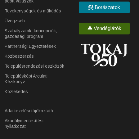
adott válaszok
Borászatok
Tevékenységek és működés
Üvegzseb
Vendéglátók
Szabályzatok, koncepciók,
gazdasági program
Partnerségi Egyeztetések
Közbeszerzés
Településrendezési eszközök
Településképi Arculati
Kézikönyv
Közlekedés
Adatkezelési tájékoztató
Akadálymentesítési
nyilatkozat