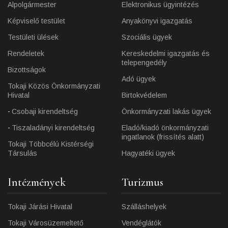
Alpolgármester
Elektronikus ügyintézés
Képviselő testület
Anyakönyvi igazgatás
Testületi ülések
Szociális ügyek
Rendeletek
Kereskedelmi igazgatás és
telepengedély
Bizottságok
Adó ügyek
Tokaji Közös Önkormányzati
Hivatal
Birtokvédelem
Csobaji kirendeltség
Önkormányzati lakás ügyek
Tiszaladányi kirendeltség
Eladó/kiadó önkormányzati
ingatlanok (frissítés alatt)
Tokaji Többcélú Kistérségi
Társulás
Hagyatéki ügyek
Intézmények
Turizmus
Tokaji Járási Hivatal
Szálláshelyek
Tokaji Városüzemeltető
Vendéglátók