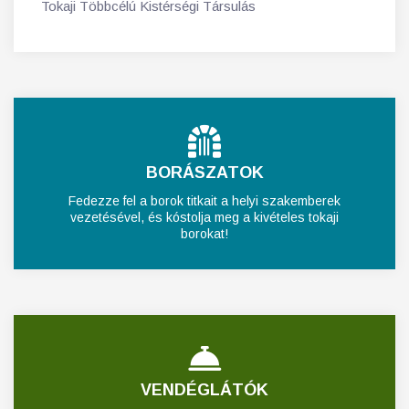
Tokaji Többcélú Kistérségi Társulás
BORÁSZATOK
Fedezze fel a borok titkait a helyi szakemberek
vezetésével, és kóstolja meg a kivételes tokaji
borokat!
VENDÉGLÁTÓK