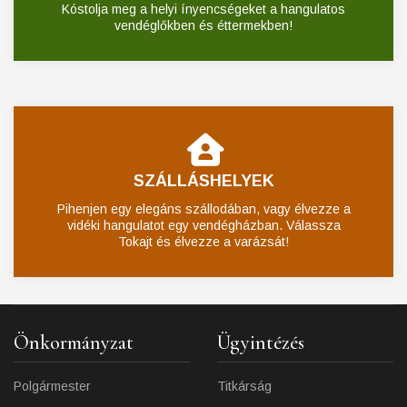
Kóstolja meg a helyi ínyencségeket a hangulatos
vendéglőkben és éttermekben!
SZÁLLÁSHELYEK
Pihenjen egy elegáns szállodában, vagy élvezze a
vidéki hangulatot egy vendégházban. Válassza
Tokajt és élvezze a varázsát!
Önkormányzat
Ügyintézés
Polgármester
Titkárság