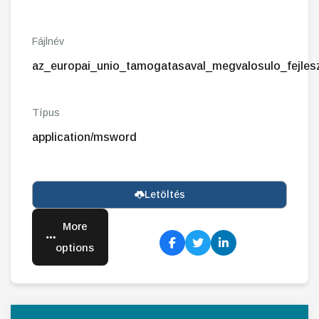
Fájlnév
az_europai_unio_tamogatasaval_megvalosulo_fejles
Típus
application/msword
Letöltés
More
options