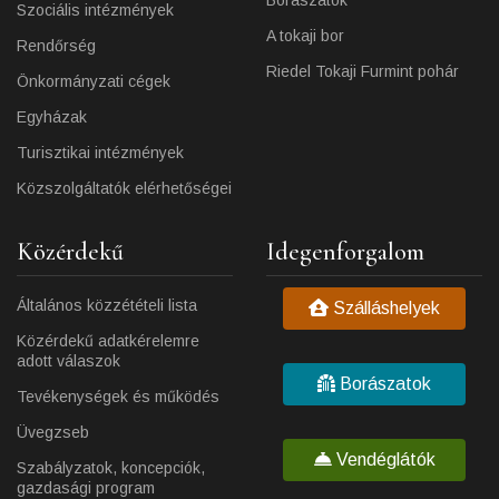
Borászatok
Szociális intézmények
A tokaji bor
Rendőrség
Riedel Tokaji Furmint pohár
Önkormányzati cégek
Egyházak
Turisztikai intézmények
Közszolgáltatók elérhetőségei
Közérdekű
Idegenforgalom
Általános közzétételi lista
Szálláshelyek
Közérdekű adatkérelemre
adott válaszok
Borászatok
Tevékenységek és működés
Üvegzseb
Vendéglátók
Szabályzatok, koncepciók,
gazdasági program