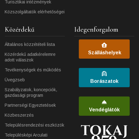
Turisztikai intézmények
Közszolgáltatók elérhetőségei
Közérdekű
Idegenforgalom
Általános közzétételi lista
Szálláshelyek
Közérdekű adatkérelemre
adott válaszok
Tevékenységek és működés
Üvegzseb
Borászatok
Szabályzatok, koncepciók,
gazdasági program
Partnerségi Egyeztetések
Vendéglátók
Közbeszerzés
Településrendezési eszközök
Településképi Arculati