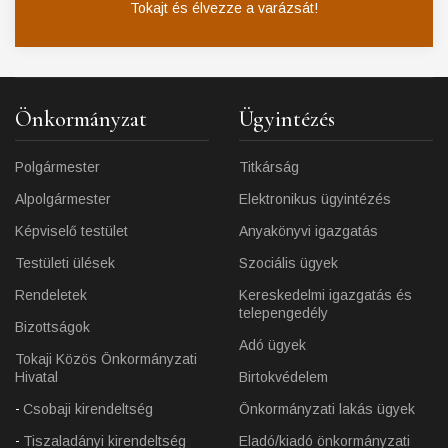
Tokajt és élvezze a varázsát!
Önkormányzat
Ügyintézés
Polgármester
Titkárság
Alpolgármester
Elektronikus ügyintézés
Képviselő testület
Anyakönyvi igazgatás
Testületi ülések
Szociális ügyek
Rendeletek
Kereskedelmi igazgatás és
telepengedély
Bizottságok
Adó ügyek
Tokaji Közös Önkormányzati
Hivatal
Birtokvédelem
Csobaji kirendeltség
Önkormányzati lakás ügyek
Tiszaladányi kirendeltség
Eladó/kiadó önkormányzati