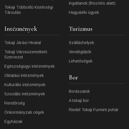
ingatlanok (frissítés alatt)
Tokaji Többcélú Kistérségi
Társulás
Hagyatéki ügyek
Intézmények
Turizmus
Tokaji Járási Hivatal
Szálláshelyek
Tokaji Városüzemeltető
Vendéglátók
Szervezet
Lehetőségek
Egészségügyi intézmények
Oktatási intézmények
Bor
Kulturális intézmények
Borászatok
Szociális intézmények
A tokaji bor
Rendőrség
Riedel Tokaji Furmint pohár
Önkormányzati cégek
Egyházak