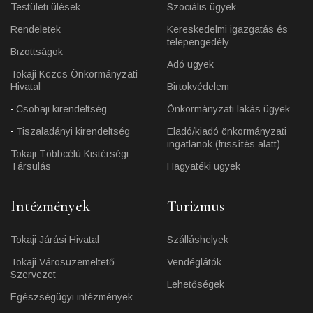
Testületi ülések
Szociális ügyek
Rendeletek
Kereskedelmi igazgatás és
telepengedély
Bizottságok
Adó ügyek
Tokaji Közös Önkormányzati
Hivatal
Birtokvédelem
Csobaji kirendeltség
Önkormányzati lakás ügyek
Tiszaladányi kirendeltség
Eladó/kiadó önkormányzati
ingatlanok (frissítés alatt)
Tokaji Többcélú Kistérségi
Társulás
Hagyatéki ügyek
Intézmények
Turizmus
Tokaji Járási Hivatal
Szálláshelyek
Tokaji Városüzemeltető
Vendéglátók
Szervezet
Lehetőségek
Egészségügyi intézmények