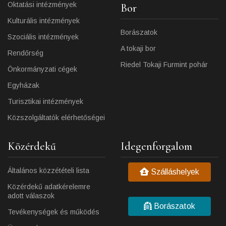
Oktatási intézmények
Bor
Kulturális intézmények
Borászatok
Szociális intézmények
A tokaji bor
Rendőrség
Riedel Tokaji Furmint pohár
Önkormányzati cégek
Egyházak
Turisztikai intézmények
Közszolgáltatók elérhetőségei
Közérdekű
Idegenforgalom
Általános közzétételi lista
Szálláshelyek
Közérdekű adatkérelemre
adott válaszok
Borászatok
Tevékenységek és működés