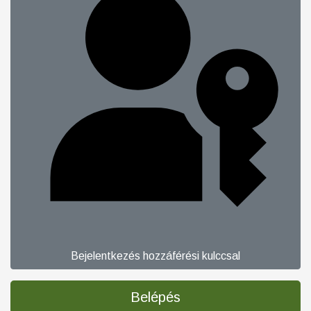
Bejelentkezés hozzáférési kulccsal
Belépés