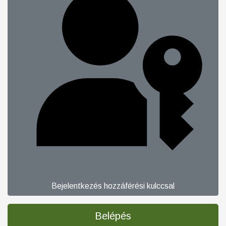
Bejelentkezés hozzáférési kulccsal
Belépés