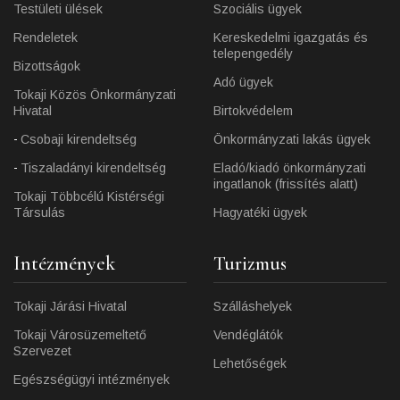
Testületi ülések
Szociális ügyek
Rendeletek
Kereskedelmi igazgatás és
telepengedély
Bizottságok
Adó ügyek
Tokaji Közös Önkormányzati
Hivatal
Birtokvédelem
Csobaji kirendeltség
Önkormányzati lakás ügyek
Tiszaladányi kirendeltség
Eladó/kiadó önkormányzati
ingatlanok (frissítés alatt)
Tokaji Többcélú Kistérségi
Társulás
Hagyatéki ügyek
Intézmények
Turizmus
Tokaji Járási Hivatal
Szálláshelyek
Tokaji Városüzemeltető
Vendéglátók
Szervezet
Lehetőségek
Egészségügyi intézmények