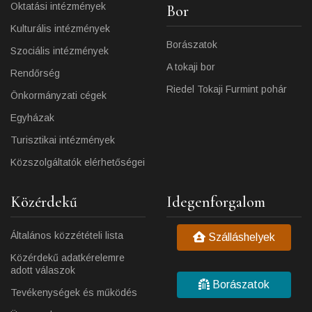
Oktatási intézmények
Bor
Kulturális intézmények
Borászatok
Szociális intézmények
A tokaji bor
Rendőrség
Riedel Tokaji Furmint pohár
Önkormányzati cégek
Egyházak
Turisztikai intézmények
Közszolgáltatók elérhetőségei
Közérdekű
Idegenforgalom
Általános közzétételi lista
Szálláshelyek
Közérdekű adatkérelemre
adott válaszok
Borászatok
Tevékenységek és működés