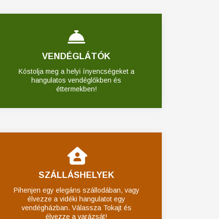
VENDÉGLÁTÓK
Kóstolja meg a helyi ínyencségeket a
hangulatos vendéglőkben és
éttermekben!
SZÁLLÁSHELYEK
Pihenjen egy elegáns szállodában, vagy
élvezze a vidéki hangulatot egy
vendégházban. Válassza Tokajt és
élvezze a varázsát!