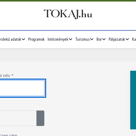
érdekű adatok
Programok
Intézmények
Turizmus
Bor
Pályázatok
Ka
i név
*
Jelszó megjelenítése
zzen rám