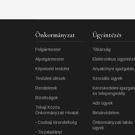
Önkormányzat
Ügyintézés
Polgármester
Titkárság
Alpolgármester
Elektronikus ügyintéz
Képviselő testület
Anyakönyvi igazgatás
Testületi ülések
Szociális ügyek
Rendeletek
Kereskedelmi igazgat
és telepengedély
Bizottságok
Adó ügyek
Tokaji Közös
Önkormányzati Hivatal
Birtokvédelem
Csobaji kirendeltség
Önkormányzati lakás
ügyek
Tiszaladányi