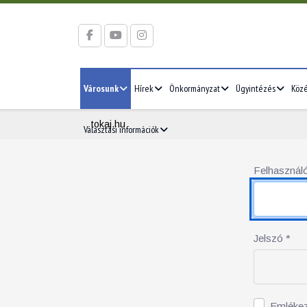
Városunk
Hírek
Önkormányzat
Ügyintézés
Köz
tokaj.hu
Választási információk
Felhasználó
Jelszó
*
Emléke