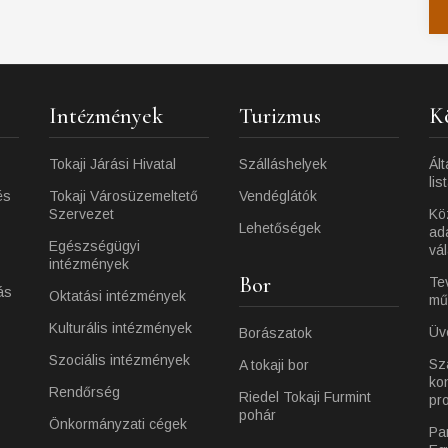
Intézmények
Turizmus
K
Tokaji Járási Hivatal
Szálláshelyek
Ált
lis
és
Tokaji Városüzemeltető
Vendéglátók
Szervezet
Kö
Lehetőségek
ad
Egészségügyi
vá
intézmények
Bor
Te
ás
Oktatási intézmények
mű
Kulturális intézmények
Üv
Borászatok
Szociális intézmények
Sz
A tokaji bor
ko
Rendőrség
Riedel Tokaji Furmint
pr
pohár
Önkormányzati cégek
Pa