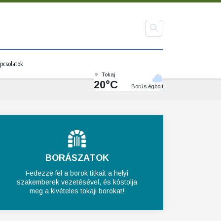
pcsolatok
Tokaj
20°C
Borús égbolt
BORÁSZATOK
Fedezze fel a borok titkait a helyi
szakemberek vezetésével, és kóstolja
meg a kivételes tokaji borokat!