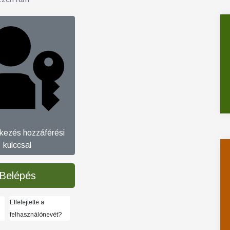
tkezés hozzáférési
kulccsal
Belépés
Elfelejtette a
felhasználónevét?