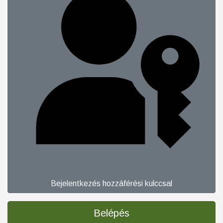
Bejelentkezés hozzáférési kulccsal
Belépés