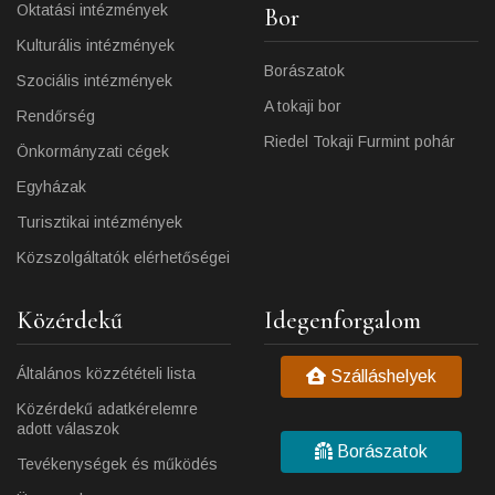
Oktatási intézmények
Bor
Kulturális intézmények
Borászatok
Szociális intézmények
A tokaji bor
Rendőrség
Riedel Tokaji Furmint pohár
Önkormányzati cégek
Egyházak
Turisztikai intézmények
Közszolgáltatók elérhetőségei
Közérdekű
Idegenforgalom
Általános közzétételi lista
Szálláshelyek
Közérdekű adatkérelemre
adott válaszok
Borászatok
Tevékenységek és működés