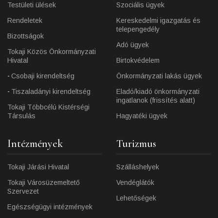
Testületi ülések
Szociális ügyek
Rendeletek
Kereskedelmi igazgatás és
telepengedély
Bizottságok
Adó ügyek
Tokaji Közös Önkormányzati
Hivatal
Birtokvédelem
Csobaji kirendeltség
Önkormányzati lakás ügyek
Tiszaladányi kirendeltség
Eladó/kiadó önkormányzati
ingatlanok (frissítés alatt)
Tokaji Többcélú Kistérségi
Társulás
Hagyatéki ügyek
Intézmények
Turizmus
Tokaji Járási Hivatal
Szálláshelyek
Tokaji Városüzemeltető
Vendéglátók
Szervezet
Lehetőségek
Egészségügyi intézmények