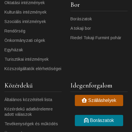
Oktatási intézmények
Bor
Kulturális intézmények
Borászatok
Szociális intézmények
A tokaji bor
Rendőrség
Riedel Tokaji Furmint pohár
Önkormányzati cégek
Egyházak
Turisztikai intézmények
Közszolgáltatók elérhetőségei
Közérdekű
Idegenforgalom
Általános közzétételi lista
Szálláshelyek
Közérdekű adatkérelemre
adott válaszok
Borászatok
Tevékenységek és működés