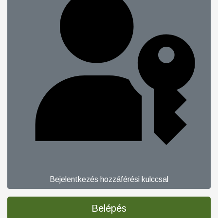
Bejelentkezés hozzáférési kulccsal
Belépés