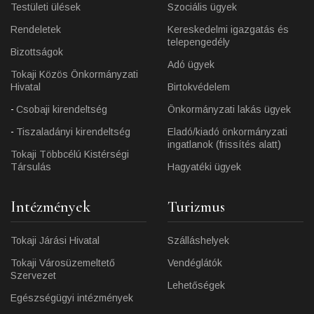
Testületi ülések
Szociális ügyek
Rendeletek
Kereskedelmi igazgatás és
telepengedély
Bizottságok
Adó ügyek
Tokaji Közös Önkormányzati
Hivatal
Birtokvédelem
Csobaji kirendeltség
Önkormányzati lakás ügyek
Tiszaladányi kirendeltség
Eladó/kiadó önkormányzati
ingatlanok (frissítés alatt)
Tokaji Többcélú Kistérségi
Társulás
Hagyatéki ügyek
Intézmények
Turizmus
Tokaji Járási Hivatal
Szálláshelyek
Tokaji Városüzemeltető
Vendéglátók
Szervezet
Lehetőségek
Egészségügyi intézmények