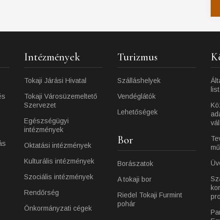
Intézmények
Turizmus
K
Tokaji Járási Hivatal
Szálláshelyek
Ált
lis
és
Tokaji Városüzemeltető
Vendéglátók
Szervezet
Kö
Lehetőségek
ad
Egészségügyi
vá
intézmények
Bor
Te
ás
Oktatási intézmények
mű
Kulturális intézmények
Üv
Borászatok
Szociális intézmények
Sz
A tokaji bor
ko
Rendőrség
Riedel Tokaji Furmint
pr
pohár
Önkormányzati cégek
Pa