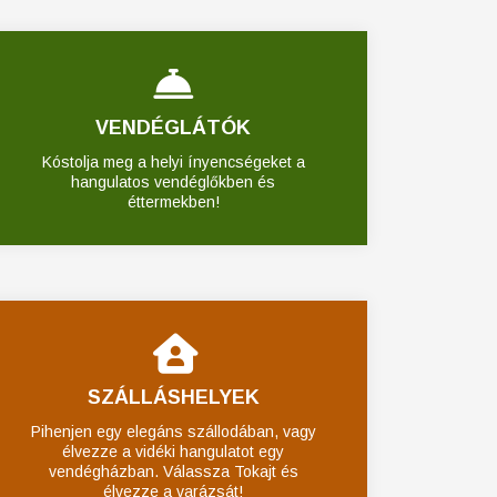
VENDÉGLÁTÓK
Kóstolja meg a helyi ínyencségeket a
hangulatos vendéglőkben és
éttermekben!
SZÁLLÁSHELYEK
Pihenjen egy elegáns szállodában, vagy
élvezze a vidéki hangulatot egy
vendégházban. Válassza Tokajt és
élvezze a varázsát!