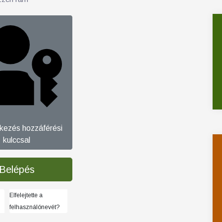
tkezés hozzáférési
kulccsal
Belépés
Elfelejtette a
felhasználónevét?