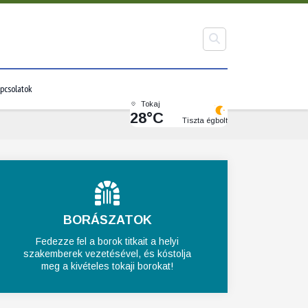
pcsolatok
Tokaj
28°C
Tiszta égbolt
BORÁSZATOK
Fedezze fel a borok titkait a helyi
szakemberek vezetésével, és kóstolja
meg a kivételes tokaji borokat!