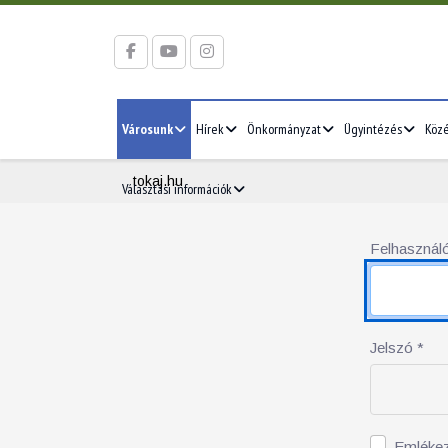
Városunk
Hírek
Önkormányzat
Ügyintézés
Köz
tokaj.hu
Választási információk
Felhasználó
Jelszó
*
Emléke