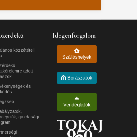
özérdekű
Idegenforgalom
alános közzétételi
ta
Szálláshelyek
zérdekű
atkérelemre adott
laszok
Borászatok
vékenységek és
ködés
egzseb
Vendéglátók
abályzatok,
ncepciók, gazdasági
ogram
rtnerségi