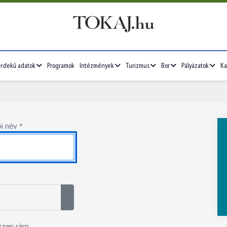
érdekű adatok
Programok
Intézmények
Turizmus
Bor
Pályázatok
Ka
i név
*
Jelszó megjelenítése
zzen rám