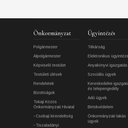
Önkormányzat
Ügyintézés
Polgármester
Titkárság
Alpolgármester
Elektronikus ügyintéz
Képviselő testület
Anyakönyvi igazgatás
Testületi ülések
Szociális ügyek
Rendeletek
Kereskedelmi igazgat
és telepengedély
Bizottságok
Adó ügyek
Tokaji Közös
Önkormányzati Hivatal
Birtokvédelem
Csobaji kirendeltség
Önkormányzati lakás
ügyek
Tiszaladányi