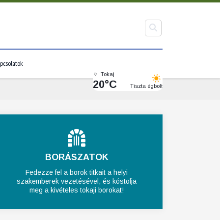
pcsolatok
Tokaj
20°C
Tiszta égbolt
BORÁSZATOK
Fedezze fel a borok titkait a helyi
szakemberek vezetésével, és kóstolja
meg a kivételes tokaji borokat!