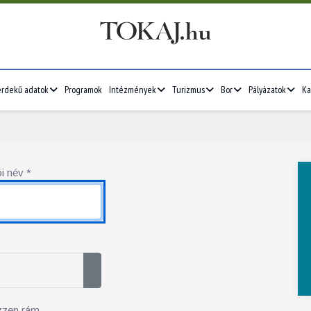
érdekű adatok
Programok
Intézmények
Turizmus
Bor
Pályázatok
Ka
i név
*
Jelszó megjelenítése
zzen rám