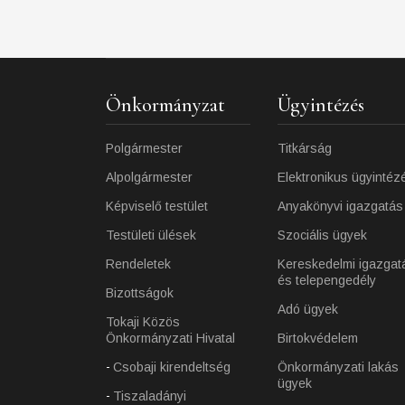
Önkormányzat
Ügyintézés
Polgármester
Titkárság
Alpolgármester
Elektronikus ügyintéz
Képviselő testület
Anyakönyvi igazgatás
Testületi ülések
Szociális ügyek
Rendeletek
Kereskedelmi igazgat
és telepengedély
Bizottságok
Adó ügyek
Tokaji Közös
Önkormányzati Hivatal
Birtokvédelem
Csobaji kirendeltség
Önkormányzati lakás
ügyek
Tiszaladányi