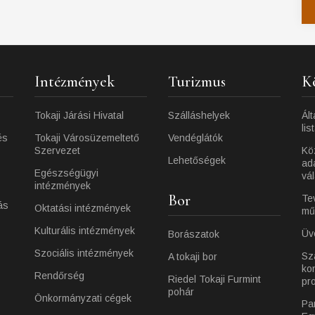
Intézmények
Turizmus
K
Tokaji Járási Hivatal
Szálláshelyek
Ált
lis
és
Tokaji Városüzemeltető
Vendéglátók
Szervezet
Kö
Lehetőségek
ad
Egészségügyi
vá
intézmények
Bor
Te
ás
Oktatási intézmények
mű
Kulturális intézmények
Üv
Borászatok
Szociális intézmények
Sz
A tokaji bor
ko
Rendőrség
Riedel Tokaji Furmint
pr
pohár
Önkormányzati cégek
Pa