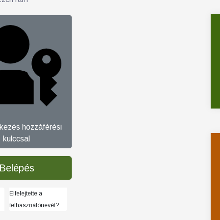
tkezés hozzáférési
kulccsal
Belépés
Elfelejtette a
felhasználónevét?