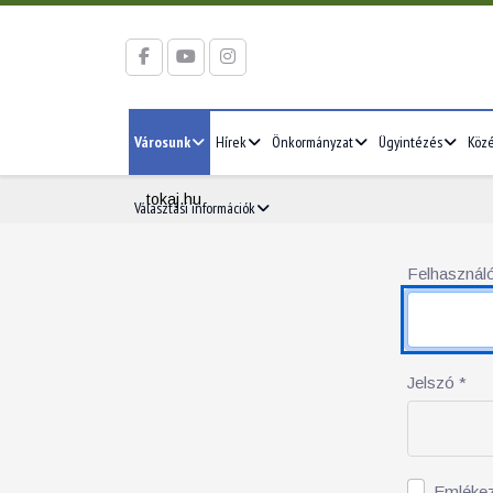
Városunk
Hírek
Önkormányzat
Ügyintézés
Köz
tokaj.hu
Választási információk
Felhasználó
Jelszó
*
Emléke