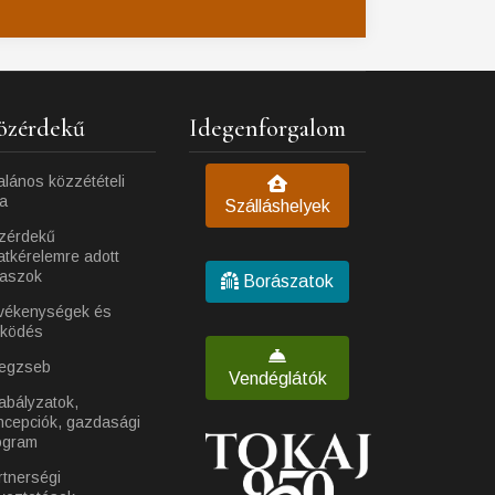
özérdekű
Idegenforgalom
alános közzétételi
ta
Szálláshelyek
zérdekű
atkérelemre adott
laszok
Borászatok
vékenységek és
ködés
egzseb
Vendéglátók
abályzatok,
ncepciók, gazdasági
ogram
rtnerségi