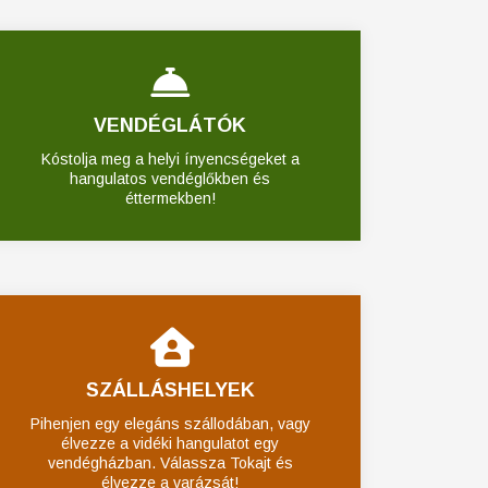
VENDÉGLÁTÓK
Kóstolja meg a helyi ínyencségeket a
hangulatos vendéglőkben és
éttermekben!
SZÁLLÁSHELYEK
Pihenjen egy elegáns szállodában, vagy
élvezze a vidéki hangulatot egy
vendégházban. Válassza Tokajt és
élvezze a varázsát!