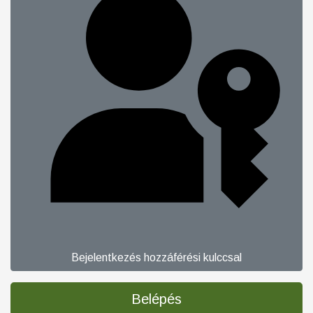
Bejelentkezés hozzáférési kulccsal
Belépés