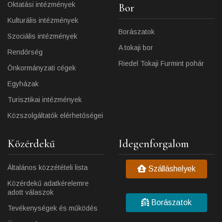
Oktatási intézmények
Bor
Kulturális intézmények
Borászatok
Szociális intézmények
A tokaji bor
Rendőrség
Riedel Tokaji Furmint pohár
Önkormányzati cégek
Egyházak
Turisztikai intézmények
Közszolgáltatók elérhetőségei
Közérdekű
Idegenforgalom
Általános közzétételi lista
Szálláshelyek
Közérdekű adatkérelemre
adott válaszok
Borászatok
Tevékenységek és működés