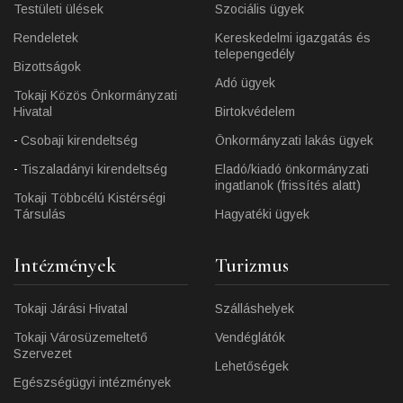
Testületi ülések
Szociális ügyek
Rendeletek
Kereskedelmi igazgatás és
telepengedély
Bizottságok
Adó ügyek
Tokaji Közös Önkormányzati
Hivatal
Birtokvédelem
Csobaji kirendeltség
Önkormányzati lakás ügyek
Tiszaladányi kirendeltség
Eladó/kiadó önkormányzati
ingatlanok (frissítés alatt)
Tokaji Többcélú Kistérségi
Társulás
Hagyatéki ügyek
Intézmények
Turizmus
Tokaji Járási Hivatal
Szálláshelyek
Tokaji Városüzemeltető
Vendéglátók
Szervezet
Lehetőségek
Egészségügyi intézmények