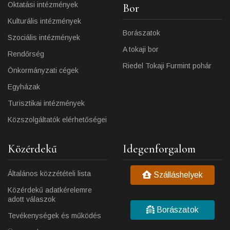
Oktatási intézmények
Bor
Kulturális intézmények
Borászatok
Szociális intézmények
A tokaji bor
Rendőrség
Riedel Tokaji Furmint pohár
Önkormányzati cégek
Egyházak
Turisztikai intézmények
Közszolgáltatók elérhetőségei
Közérdekű
Idegenforgalom
Általános közzétételi lista
Szálláshelyek
Közérdekű adatkérelemre
adott válaszok
Borászatok
Tevékenységek és működés