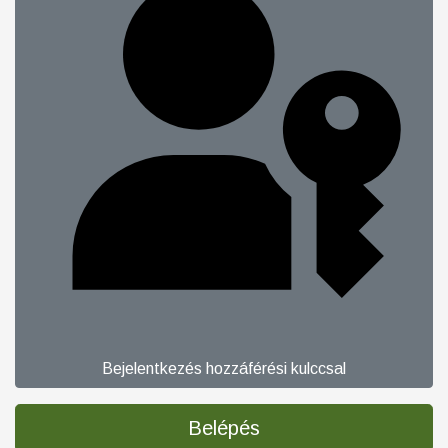
Bejelentkezés hozzáférési kulccsal
Belépés