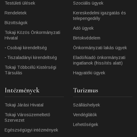
Testületi ülések
Szociális ügyek
Rendeletek
Kereskedelmi igazgatás és
telepengedély
Bizottságok
Adó ügyek
Tokaji Közös Önkormányzati
Hivatal
Birtokvédelem
Csobaji kirendeltség
Önkormányzati lakás ügyek
Tiszaladányi kirendeltség
Eladó/kiadó önkormányzati
ingatlanok (frissítés alatt)
Tokaji Többcélú Kistérségi
Társulás
Hagyatéki ügyek
Intézmények
Turizmus
Tokaji Járási Hivatal
Szálláshelyek
Tokaji Városüzemeltető
Vendéglátók
Szervezet
Lehetőségek
Egészségügyi intézmények