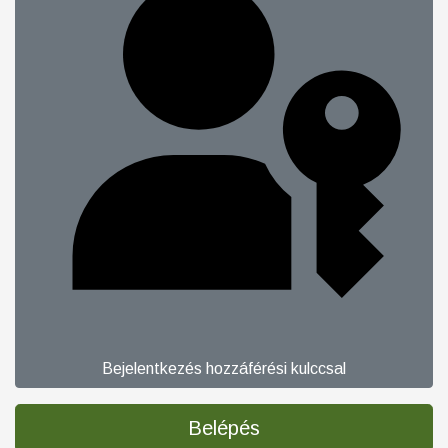
Bejelentkezés hozzáférési kulccsal
Belépés