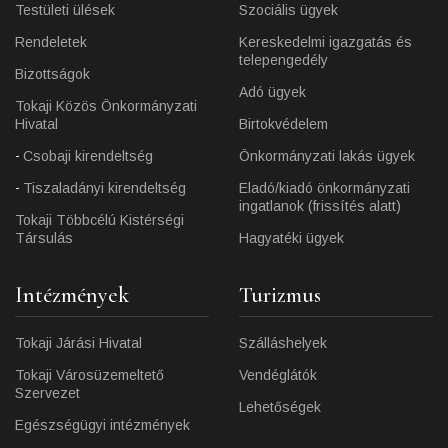
Testületi ülések
Szociális ügyek
Rendeletek
Kereskedelmi igazgatás és
telepengedély
Bizottságok
Adó ügyek
Tokaji Közös Önkormányzati
Hivatal
Birtokvédelem
Csobaji kirendeltség
Önkormányzati lakás ügyek
Tiszaladányi kirendeltség
Eladó/kiadó önkormányzati
ingatlanok (frissítés alatt)
Tokaji Többcélú Kistérségi
Társulás
Hagyatéki ügyek
Intézmények
Turizmus
Tokaji Járási Hivatal
Szálláshelyek
Tokaji Városüzemeltető
Vendéglátók
Szervezet
Lehetőségek
Egészségügyi intézmények