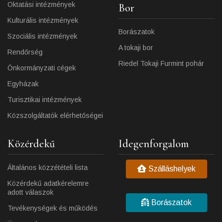
Oktatási intézmények
Bor
Kulturális intézmények
Borászatok
Szociális intézmények
A tokaji bor
Rendőrség
Riedel Tokaji Furmint pohár
Önkormányzati cégek
Egyházak
Turisztikai intézmények
Közszolgáltatók elérhetőségei
Közérdekű
Idegenforgalom
Általános közzétételi lista
Szálláshelyek
Közérdekű adatkérelemre
adott válaszok
Borászatok
Tevékenységek és működés