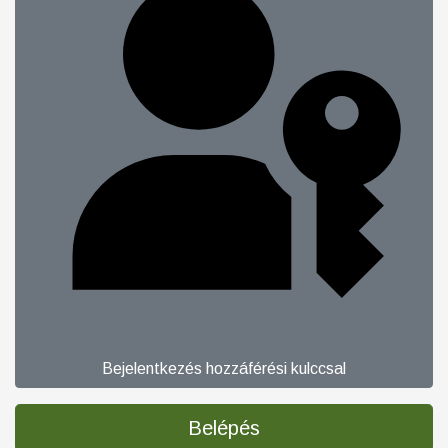
Bejelentkezés hozzáférési kulccsal
Belépés