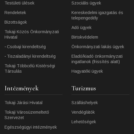
Testületi ülések
Szociális ügyek
Rendeletek
Kereskedelmi igazgatás és
telepengedély
Bizottságok
Adó ügyek
Tokaji Közös Önkormányzati
Hivatal
Birtokvédelem
Csobaji kirendeltség
Önkormányzati lakás ügyek
Tiszaladányi kirendeltség
Eladó/kiadó önkormányzati
ingatlanok (frissítés alatt)
Tokaji Többcélú Kistérségi
Társulás
Hagyatéki ügyek
Intézmények
Turizmus
Tokaji Járási Hivatal
Szálláshelyek
Tokaji Városüzemeltető
Vendéglátók
Szervezet
Lehetőségek
Egészségügyi intézmények