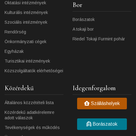
Oktatási intézmények
Bor
Kulturális intézmények
Borászatok
Szociális intézmények
A tokaji bor
Rendőrség
Riedel Tokaji Furmint pohár
Önkormányzati cégek
Egyházak
Turisztikai intézmények
Közszolgáltatók elérhetőségei
Közérdekű
Idegenforgalom
Általános közzétételi lista
Szálláshelyek
Közérdekű adatkérelemre
adott válaszok
Borászatok
Tevékenységek és működés