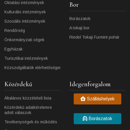
Oktatási intézmények
Bor
Kulturális intézmények
Borászatok
Szociális intézmények
A tokaji bor
Rendőrség
Riedel Tokaji Furmint pohár
Önkormányzati cégek
Egyházak
Turisztikai intézmények
Közszolgáltatók elérhetőségei
Közérdekű
Idegenforgalom
Általános közzétételi lista
Szálláshelyek
Közérdekű adatkérelemre
adott válaszok
Borászatok
Tevékenységek és működés