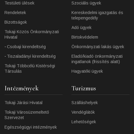
Testületi ülések
Szociális ügyek
Rendeletek
Kereskedelmi igazgatás és
telepengedély
Bizottságok
Adó ügyek
Tokaji Közös Önkormányzati
Hivatal
Birtokvédelem
Csobaji kirendeltség
Önkormányzati lakás ügyek
Tiszaladányi kirendeltség
Eladó/kiadó önkormányzati
ingatlanok (frissítés alatt)
Tokaji Többcélú Kistérségi
Társulás
Hagyatéki ügyek
Intézmények
Turizmus
Tokaji Járási Hivatal
Szálláshelyek
Tokaji Városüzemeltető
Vendéglátók
Szervezet
Lehetőségek
Egészségügyi intézmények