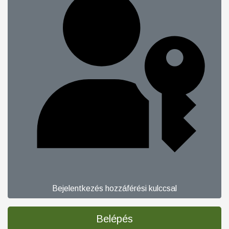
Bejelentkezés hozzáférési kulccsal
Belépés