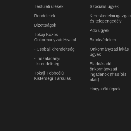
Testületi ülések
Szociális ügyek
Rendeletek
Kereskedelmi igazgat
és telepengedély
Bizottságok
Adó ügyek
Tokaji Közös
Önkormányzati Hivatal
Birtokvédelem
Csobaji kirendeltség
Önkormányzati lakás
ügyek
Tiszaladányi
kirendeltség
Eladó/kiadó
önkormányzati
Tokaji Többcélú
ingatlanok (frissítés
Kistérségi Társulás
alatt)
Hagyatéki ügyek