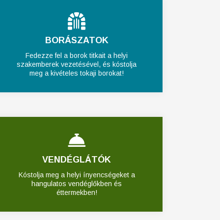
BORÁSZATOK
Fedezze fel a borok titkait a helyi
szakemberek vezetésével, és kóstolja
meg a kivételes tokaji borokat!
VENDÉGLÁTÓK
Kóstolja meg a helyi ínyencségeket a
hangulatos vendéglőkben és
éttermekben!