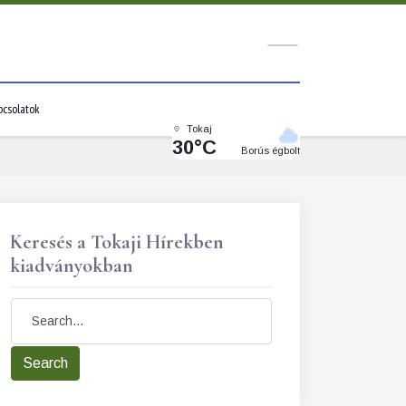
pcsolatok
Tokaj
30°C
Borús égbolt
Keresés a Tokaji Hírekben
kiadványokban