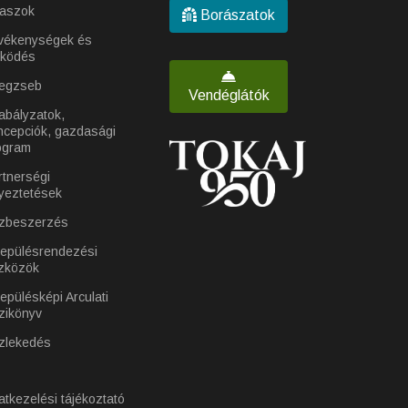
laszok
Borászatok
vékenységek és
ködés
egzseb
Vendéglátók
abályzatok,
ncepciók, gazdasági
ogram
rtnerségi
yeztetések
zbeszerzés
lepülésrendezési
zközök
epülésképi Arculati
zikönyv
zlekedés
atkezelési tájékoztató