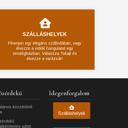
SZÁLLÁSHELYEK
Pihenjen egy elegáns szállodában, vagy
élvezze a vidéki hangulatot egy
vendégházban. Válassza Tokajt és
élvezze a varázsát!
özérdekű
Idegenforgalom
alános közzétételi
ta
Szálláshelyek
zérdekű
atkérelemre adott