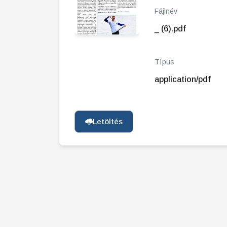
Fájlnév
_ (6).pdf
Típus
application/pdf
Letöltés