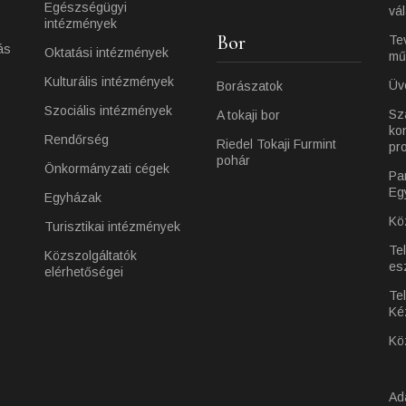
Egészségügyi
vá
intézmények
Bor
Te
ás
Oktatási intézmények
mű
Kulturális intézmények
Üv
Borászatok
Szociális intézmények
Sz
A tokaji bor
ko
Rendőrség
Riedel Tokaji Furmint
pr
pohár
Önkormányzati cégek
Pa
Eg
Egyházak
Kö
Turisztikai intézmények
Te
Közszolgáltatók
es
elérhetőségei
Tel
Ké
Kö
Ad