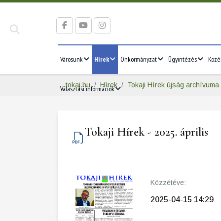
Városunk
Hírek
Önkormányzat
Ügyintézés
Közé
tokaj.hu
Hírek
Tokaji Hírek újság archívuma
Választási információk
Tokaji Hírek - 2025. április
Közzétéve:
2025-04-15 14:29