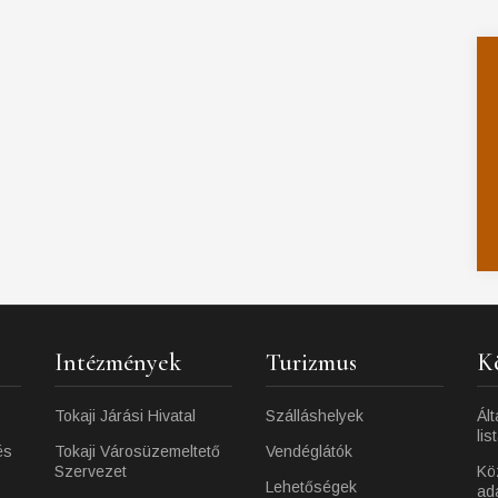
Intézmények
Turizmus
K
Tokaji Járási Hivatal
Szálláshelyek
Ált
lis
és
Tokaji Városüzemeltető
Vendéglátók
Szervezet
Kö
Lehetőségek
ad