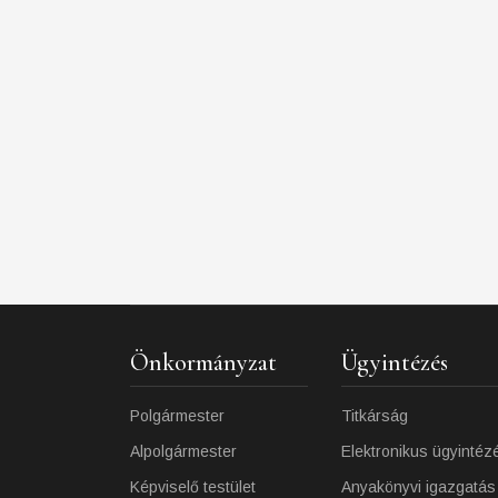
Önkormányzat
Ügyintézés
Polgármester
Titkárság
Alpolgármester
Elektronikus ügyintéz
Képviselő testület
Anyakönyvi igazgatás