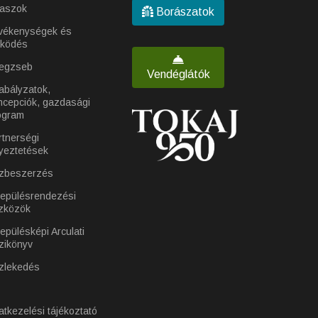
laszok
Borászatok
vékenységek és
ködés
egzseb
Vendéglátók
abályzatok,
ncepciók, gazdasági
ogram
rtnerségi
yeztetések
zbeszerzés
lepülésrendezési
zközök
epülésképi Arculati
zikönyv
zlekedés
atkezelési tájékoztató