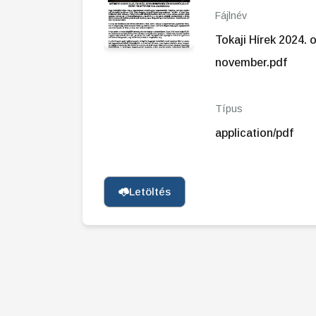
Fájlnév
Tokaji Hírek 2024. 
november.pdf
Típus
application/pdf
Letöltés