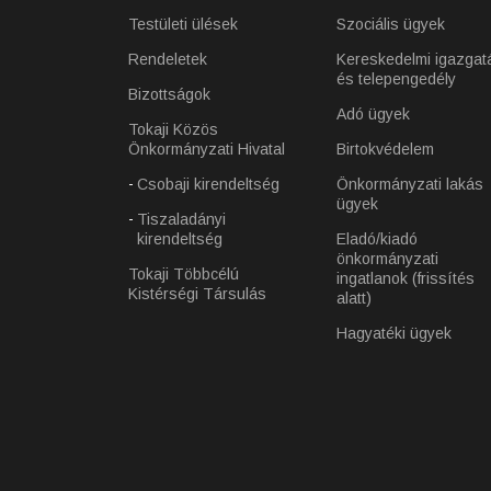
Testületi ülések
Szociális ügyek
Rendeletek
Kereskedelmi igazgat
és telepengedély
Bizottságok
Adó ügyek
Tokaji Közös
Önkormányzati Hivatal
Birtokvédelem
Csobaji kirendeltség
Önkormányzati lakás
ügyek
Tiszaladányi
kirendeltség
Eladó/kiadó
önkormányzati
Tokaji Többcélú
ingatlanok (frissítés
Kistérségi Társulás
alatt)
Hagyatéki ügyek