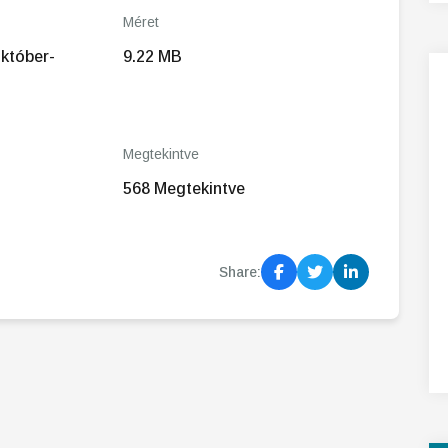
Méret
október-
9.22 MB
Megtekintve
568 Megtekintve
Share: