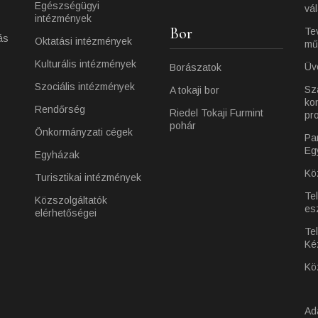
Egészségügyi
vá
intézmények
Bor
Te
ás
Oktatási intézmények
mű
Kulturális intézmények
Üv
Borászatok
Szociális intézmények
Sz
A tokaji bor
ko
Rendőrség
Riedel Tokaji Furmint
pr
pohár
Önkormányzati cégek
Pa
Eg
Egyházak
Kö
Turisztikai intézmények
Te
Közszolgáltatók
es
elérhetőségei
Tel
Ké
Kö
Ad