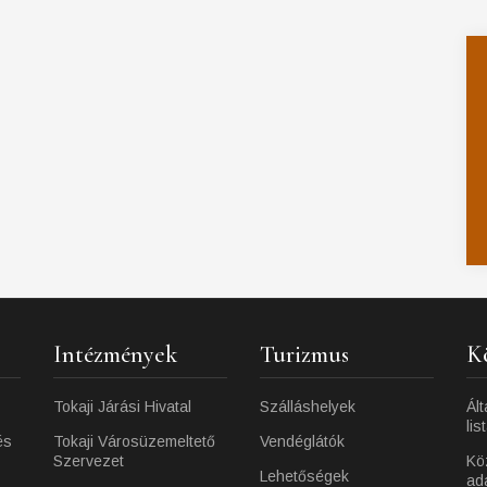
Intézmények
Turizmus
K
Tokaji Járási Hivatal
Szálláshelyek
Ált
lis
és
Tokaji Városüzemeltető
Vendéglátók
Szervezet
Kö
Lehetőségek
ad