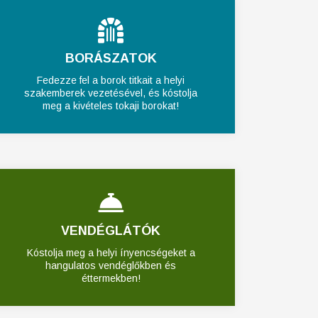
BORÁSZATOK
Fedezze fel a borok titkait a helyi
szakemberek vezetésével, és kóstolja
meg a kivételes tokaji borokat!
VENDÉGLÁTÓK
Kóstolja meg a helyi ínyencségeket a
hangulatos vendéglőkben és
éttermekben!