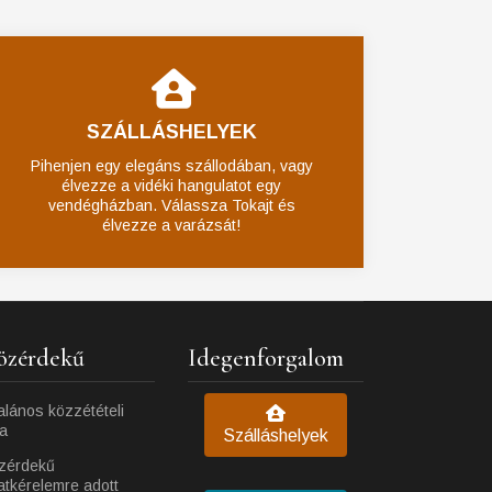
SZÁLLÁSHELYEK
Pihenjen egy elegáns szállodában, vagy
élvezze a vidéki hangulatot egy
vendégházban. Válassza Tokajt és
élvezze a varázsát!
özérdekű
Idegenforgalom
alános közzétételi
ta
Szálláshelyek
zérdekű
atkérelemre adott