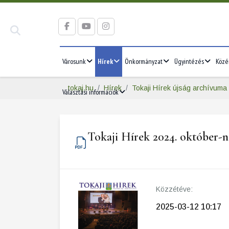
Városunk
Hírek
Önkormányzat
Ügyintézés
Közé
tokaj.hu
Hírek
Tokaji Hírek újság archívuma
Választási információk
Tokaji Hírek 2024. október-
Közzétéve:
2025-03-12 10:17