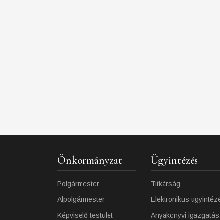
Önkormányzat
Ügyintézés
Polgármester
Titkárság
Alpolgármester
Elektronikus ügyintéz
Képviselő testület
Anyakönyvi igazgatás