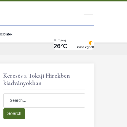
pcsolatok
Tokaj
26°C
Tiszta égbolt
Keresés a Tokaji Hírekben
kiadványokban