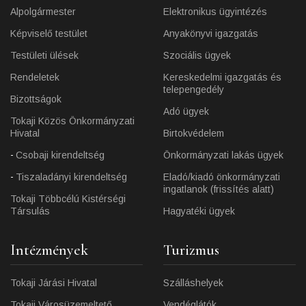
Alpolgármester
Elektronikus ügyintézés
Képviselő testület
Anyakönyvi igazgatás
Testületi ülések
Szociális ügyek
Rendeletek
Kereskedelmi igazgatás és
telepengedély
Bizottságok
Adó ügyek
Tokaji Közös Önkormányzati
Hivatal
Birtokvédelem
Csobaji kirendeltség
Önkormányzati lakás ügyek
Tiszaladányi kirendeltség
Eladó/kiadó önkormányzati
ingatlanok (frissítés alatt)
Tokaji Többcélú Kistérségi
Társulás
Hagyatéki ügyek
Intézmények
Turizmus
Tokaji Járási Hivatal
Szálláshelyek
Tokaji Városüzemeltető
Vendéglátók