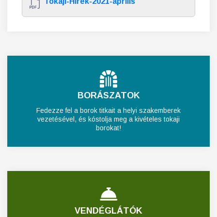
Tokaji-Hirek-2021-aprilis
BORÁSZATOK
Fedezze fel a borok titkait a helyi szakemberek
vezetésével, és kóstolja meg a kivételes tokaji
borokat!
VENDÉGLÁTÓK