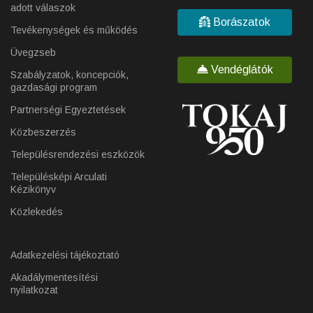
adott válaszok
Borászatok
Tevékenységek és működés
Üvegzseb
Vendéglátók
Szabályzatok, koncepciók,
gazdasági program
Partnerségi Egyeztetések
Közbeszerzés
Településrendezési eszközök
Településképi Arculati
Kézikönyv
Közlekedés
Adatkezelési tájékoztató
Akadálymentesítési
nyilatkozat