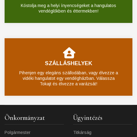
Kóstolja meg a helyi ínyencségeket a hangulatos
vendéglőkben és éttermekben!
SZÁLLÁSHELYEK
Pihenjen egy elegáns szállodában, vagy élvezze a
vidéki hangulatot egy vendégházban. Válassza
Tokajt és élvezze a varázsát!
Önkormányzat
Ügyintézés
Polgármester
Titkárság