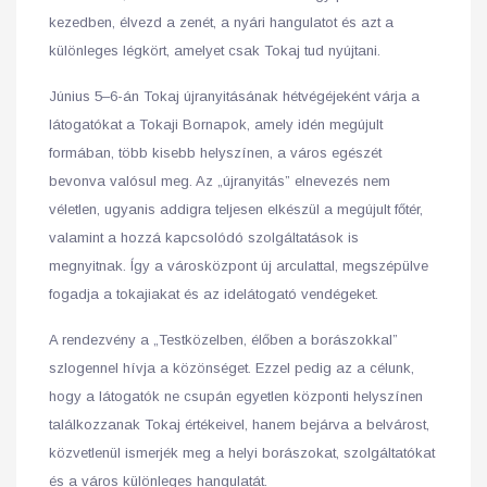
kezedben, élvezd a zenét, a nyári hangulatot és azt a
különleges légkört, amelyet csak Tokaj tud nyújtani.
Június 5–6-án Tokaj újranyitásának hétvégéjeként várja a
látogatókat a Tokaji Bornapok, amely idén megújult
formában, több kisebb helyszínen, a város egészét
bevonva valósul meg. Az „újranyitás” elnevezés nem
véletlen, ugyanis addigra teljesen elkészül a megújult főtér,
valamint a hozzá kapcsolódó szolgáltatások is
megnyitnak. Így a városközpont új arculattal, megszépülve
fogadja a tokajiakat és az idelátogató vendégeket.
A rendezvény a „Testközelben, élőben a borászokkal”
szlogennel hívja a közönséget. Ezzel pedig az a célunk,
hogy a látogatók ne csupán egyetlen központi helyszínen
találkozzanak Tokaj értékeivel, hanem bejárva a belvárost,
közvetlenül ismerjék meg a helyi borászokat, szolgáltatókat
és a város különleges hangulatát.