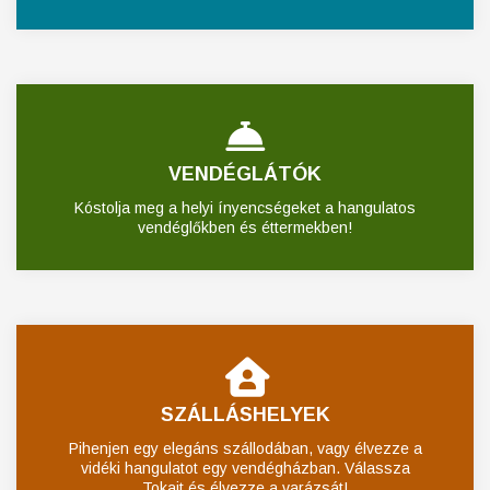
VENDÉGLÁTÓK
Kóstolja meg a helyi ínyencségeket a hangulatos
vendéglőkben és éttermekben!
SZÁLLÁSHELYEK
Pihenjen egy elegáns szállodában, vagy élvezze a
vidéki hangulatot egy vendégházban. Válassza
Tokajt és élvezze a varázsát!