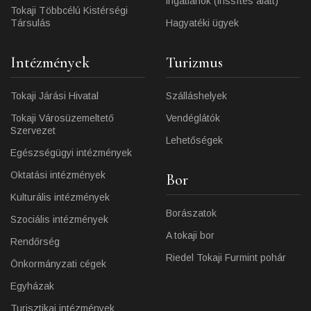
ingatlanok (frissítés alatt)
Tokaji Többcélú Kistérségi
Társulás
Hagyatéki ügyek
Intézmények
Turizmus
Tokaji Járási Hivatal
Szálláshelyek
Tokaji Városüzemeltető
Vendéglátók
Szervezet
Lehetőségek
Egészségügyi intézmények
Oktatási intézmények
Bor
Kulturális intézmények
Borászatok
Szociális intézmények
A tokaji bor
Rendőrség
Riedel Tokaji Furmint pohár
Önkormányzati cégek
Egyházak
Turisztikai intézmények