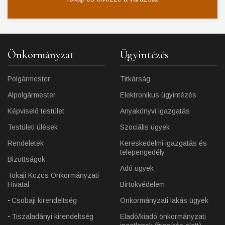
Önkormányzat
Ügyintézés
Polgármester
Titkárság
Alpolgármester
Elektronikus ügyintézés
Képviselő testület
Anyakönyvi igazgatás
Testületi ülések
Szociális ügyek
Rendeletek
Kereskedelmi igazgatás és
telepengedély
Bizottságok
Adó ügyek
Tokaji Közös Önkormányzati
Hivatal
Birtokvédelem
Csobaji kirendeltség
Önkormányzati lakás ügyek
Tiszaladányi kirendeltség
Eladó/kiadó önkormányzati