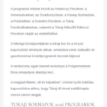
A programok többek között az Antalóczy Pincében, a
Hímesudvarban, az Óvárborozóban, a Paulay Borházban,
a Préskertben, a Szerelmi Pincében, a Tokaj
Fesztiválkatlanban, valamint a Tokaj-Hétszőlő Rákóczi
Pincében várják az érdeklődőket.
A hétvége középpontjában a tokaji bor és a hozzá
kapcsolódó élmények állnak, amelyeket zenei, kulturális és
gasztronómiai kísérőprogramok tesznek teljessé.
A rendezvény egyik kiemelt eseménye a Polgármesterek
Bora ünnepélyes átadója lesz.
A megújult főtéren „40 év képekben” címmel nyílik kiállítás,
kapcsolódva ahhoz, hogy Tokaj 40 évvel ezelőtt kapta
vissza városi rangját.
TOKAJI BORNAPOK 2026 PROGRAMOK