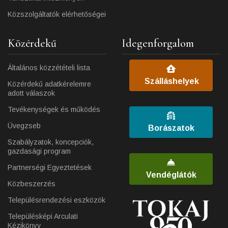
Közszolgáltatók elérhetőségei
Közérdekű
Idegenforgalom
Általános közzétételi lista
Szálláshelyek
Közérdekű adatkérelemre
adott válaszok
Tevékenységek és működés
Üvegzseb
Borászatok
Szabályzatok, koncepciók,
gazdasági program
Partnerségi Egyeztetések
Vendéglátók
Közbeszerzés
Településrendezési eszközök
Településképi Arculati
Kézikönyv