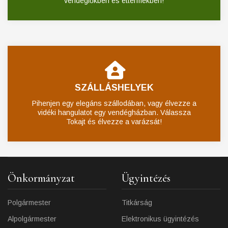
vendéglőkben és éttermekben!
SZÁLLÁSHELYEK
Pihenjen egy elegáns szállodában, vagy élvezze a
vidéki hangulatot egy vendégházban. Válassza
Tokajt és élvezze a varázsát!
Önkormányzat
Ügyintézés
Polgármester
Titkárság
Alpolgármester
Elektronikus ügyintézés