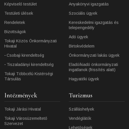
Képviselő testület
Anyakönyvi igazgatás
Testületi ülések
Szociális ügyek
Rendeletek
Kereskedelmi igazgatás és
telepengedély
Bizottságok
Adó ügyek
Tokaji Közös Önkormányzati
Hivatal
Birtokvédelem
Csobaji kirendeltség
Önkormányzati lakás ügyek
Tiszaladányi kirendeltség
Eladó/kiadó önkormányzati
ingatlanok (frissítés alatt)
Tokaji Többcélú Kistérségi
Társulás
Hagyatéki ügyek
Intézmények
Turizmus
Tokaji Járási Hivatal
Szálláshelyek
Tokaji Városüzemeltető
Vendéglátók
Szervezet
Lehetőségek