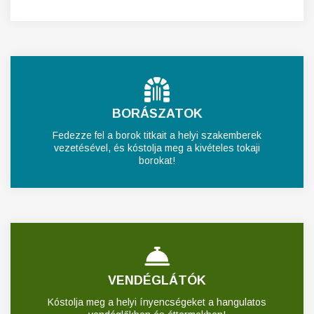
BORÁSZATOK
Fedezze fel a borok titkait a helyi szakemberek
vezetésével, és kóstolja meg a kivételes tokaji
borokat!
VENDÉGLÁTÓK
Kóstolja meg a helyi ínyencségeket a hangulatos