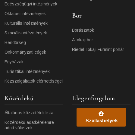
Egészségügyi intézmények
Oktatási intézmények
Bor
Kulturális intézmények
Borászatok
Szociális intézmények
A tokaji bor
Rendőrség
Riedel Tokaji Furmint pohár
Önkormányzati cégek
Egyházak
Turisztikai intézmények
Közszolgáltatók elérhetőségei
Közérdekű
Idegenforgalom
Általános közzétételi lista
Szálláshelyek
Közérdekű adatkérelemre
adott válaszok