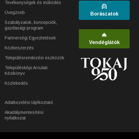
Tevékenységek és működés
Üvegzseb
Borászatok
Szabályzatok, koncepciók,
gazdasági program
Partnerségi Egyeztetések
Vendéglátók
Közbeszerzés
Településrendezési eszközök
Településképi Arculati
Kézikönyv
Közlekedés
Adatkezelési tájékoztató
Akadálymentesítési
nyilatkozat