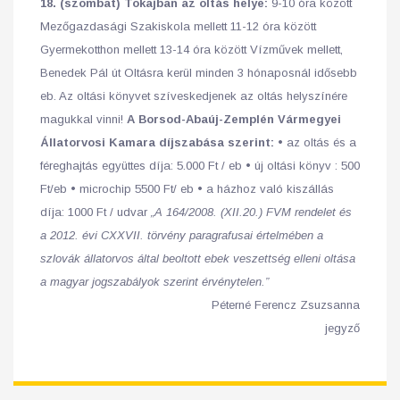
18. (szombat)
Tokajban az oltás helye:
9-10 óra között
Mezőgazdasági Szakiskola mellett 11-12 óra között
Gyermekotthon mellett 13-14 óra között Vízművek mellett,
Benedek Pál út Oltásra kerül minden 3 hónaposnál idősebb
eb. Az oltási könyvet szíveskedjenek az oltás helyszínére
magukkal vinni!
A Borsod-Abaúj-Zemplén Vármegyei
Állatorvosi Kamara díjszabása szerint:
• az oltás és a
féreghajtás együttes díja: 5.000 Ft / eb • új oltási könyv : 500
Ft/eb • microchip 5500 Ft/ eb • a házhoz való kiszállás
díja: 1000 Ft / udvar
„A 164/2008. (XII.20.) FVM rendelet és
a 2012. évi CXXVII. törvény paragrafusai értelmében a
szlovák állatorvos által beoltott ebek veszettség elleni oltása
a magyar jogszabályok szerint érvénytelen.”
Péterné Ferencz Zsuzsanna
jegyző