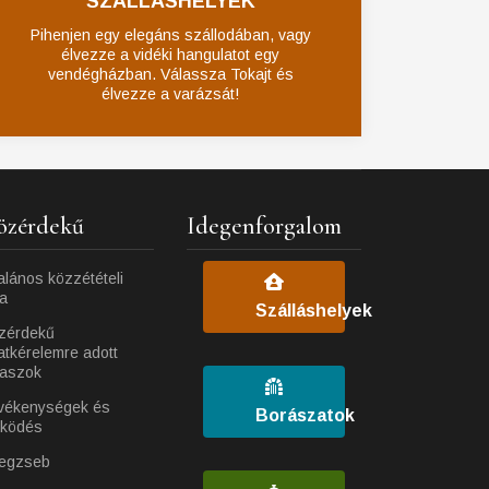
SZÁLLÁSHELYEK
Pihenjen egy elegáns szállodában, vagy
élvezze a vidéki hangulatot egy
vendégházban. Válassza Tokajt és
élvezze a varázsát!
özérdekű
Idegenforgalom
alános közzétételi
ta
Szálláshelyek
zérdekű
atkérelemre adott
laszok
vékenységek és
Borászatok
ködés
egzseb