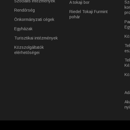
Szociális intézmények
Sz
A tokaji bor
ko
Rendőrség
Riedel Tokaji Furmint
pr
pohár
Önkormányzati cégek
Pa
Eg
Egyházak
Kö
Turisztikai intézmények
Te
Közszolgáltatók
es
elérhetőségei
Tel
Ké
Kö
Ad
Ak
nyi