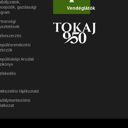
abályzatok,
ncepciók, gazdasági
Vendéglátók
ogram
rtnerségi
yeztetések
zbeszerzés
lepülésrendezési
zközök
epülésképi Arculati
zikönyv
zlekedés
atkezelési tájékoztató
adálymentesítési
latkozat