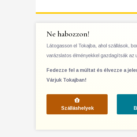
Ne habozzon!
Látogasson el Tokajba, ahol szállások, b
varázslatos élményekkel gazdagítsák az 
Fedezze fel a múltat és élvezze a jel
Várjuk Tokajban!
Szálláshelyek
B