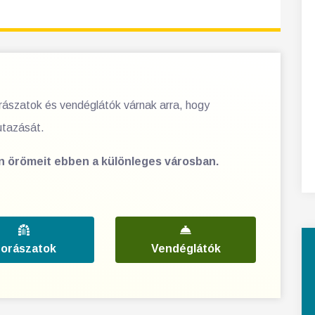
orászatok és vendéglátók várnak arra, hogy
utazását.
en örömeit ebben a különleges városban.
orászatok
Vendéglátók