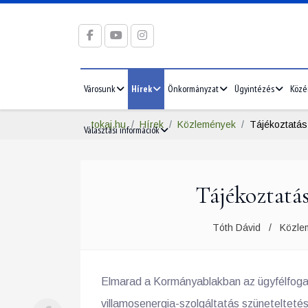
Városunk
Hírek
Önkormányzat
Ügyintézés
Közé
tokaj.hu
Hírek
Közlemények
Tájékoztatás
Választási információk
Tájékoztatá
Tóth Dávid
Közle
Elmarad a Kormányablakban az ügyfélfogadás
villamosenergia-szolgáltatás szüneteltetés