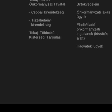
Önkormányzati Hivatal
Birtokvédelem
Csobaji kirendeltség
Önkormányzati lakás
ügyek
Tiszaladányi
kirendeltség
Eladó/kiadó
önkormányzati
Tokaji Többcélú
ingatlanok (frissítés
Kistérségi Társulás
alatt)
Hagyatéki ügyek