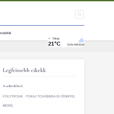
pcsolatok
Tokaj
21°C
Erős felhőzet
Legfrissebb cikekk
Rendkívüli hírek:
FOLYTATJUK - TOKAJ TOVÁBBRA IS FÉNNYEL
MESÉL