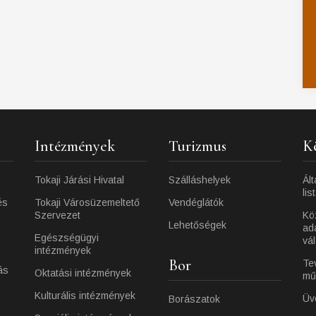
Intézmények
Turizmus
K
Tokaji Járási Hivatal
Szálláshelyek
Ált
lis
és
Tokaji Városüzemeltető
Vendéglátók
Szervezet
Kö
Lehetőségek
ad
Egészségügyi
vá
intézmények
Bor
Te
ás
Oktatási intézmények
mű
Kulturális intézmények
Üv
Borászatok