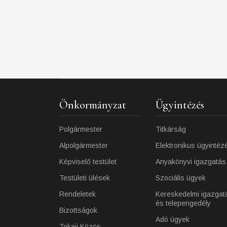
Önkormányzat
Ügyintézés
Polgármester
Titkárság
Alpolgármester
Elektronikus ügyintéz
Képviselő testület
Anyakönyvi igazgatás
Testületi ülések
Szociális ügyek
Rendeletek
Kereskedelmi igazgat
és telepengedély
Bizottságok
Adó ügyek
Tokaji Közös