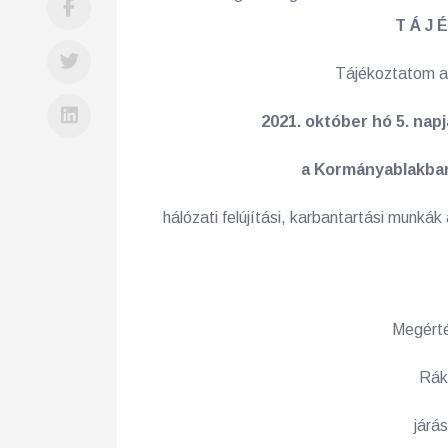
T Á J É
Tájékoztatom a 
2021. október hó 5. nap
a Kormányablakban
hálózati felújítási, karbantartási munkák
Megért
Rák
járás