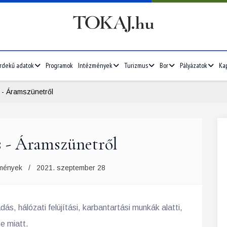
rdekű adatok
Programok
Intézmények
Turizmus
Bor
Pályázatok
Ka
 - Áramszünetről
s - Áramszünetről
mények
2021. szeptember 28
, hálózati felújítási, karbantartási munkák alatti,
e miatt.