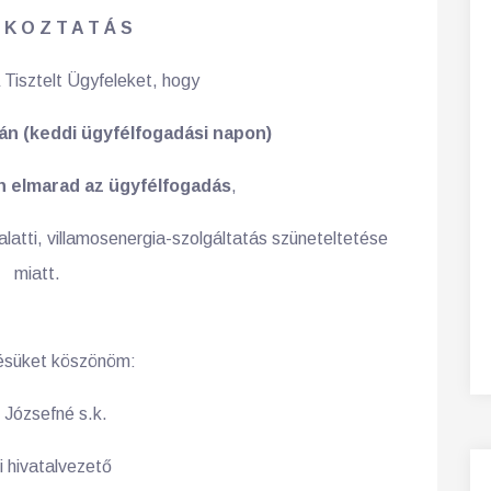
 K O Z T A T Á S
Tisztelt Ügyfeleket, hogy
ján (keddi ügyfélfogadási napon)
 elmarad az ügyfélfogadás
,
 alatti, villamosenergia-szolgáltatás szüneteltetése
miatt.
ésüket köszönöm:
 Józsefné s.k.
i hivatalvezető