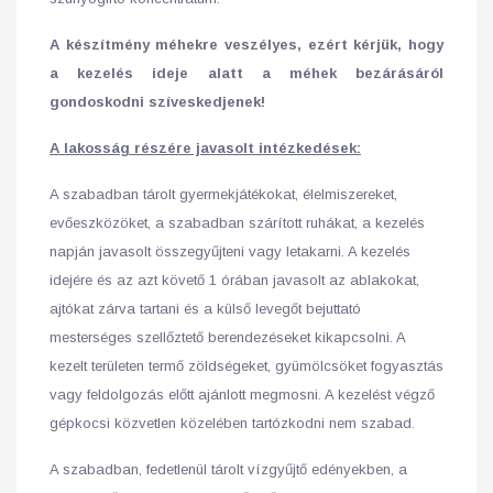
A készítmény méhekre veszélyes, ezért kérjük, hogy
a kezelés ideje alatt a méhek bezárásáról
gondoskodni szíveskedjenek!
A lakosság részére javasolt intézkedések:
A szabadban tárolt gyermekjátékokat, élelmiszereket,
evőeszközöket, a szabadban szárított ruhákat, a kezelés
napján javasolt összegyűjteni vagy letakarni. A kezelés
idejére és az azt követő 1 órában javasolt az ablakokat,
ajtókat zárva tartani és a külső levegőt bejuttató
mesterséges szellőztető berendezéseket kikapcsolni. A
kezelt területen termő zöldségeket, gyümölcsöket fogyasztás
vagy feldolgozás előtt ajánlott megmosni. A kezelést végző
gépkocsi közvetlen közelében tartózkodni nem szabad.
A szabadban, fedetlenül tárolt vízgyűjtő edényekben, a