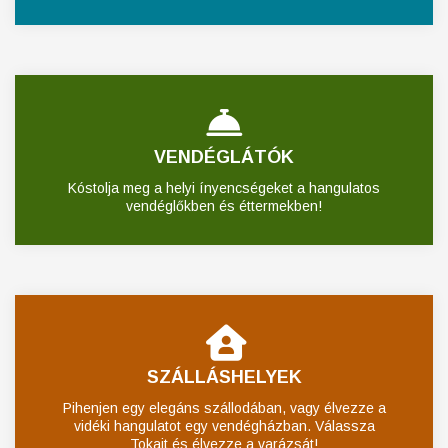
VENDÉGLÁTÓK
Kóstolja meg a helyi ínyencségeket a hangulatos
vendéglőkben és éttermekben!
SZÁLLÁSHELYEK
Pihenjen egy elegáns szállodában, vagy élvezze a
vidéki hangulatot egy vendégházban. Válassza
Tokajt és élvezze a varázsát!