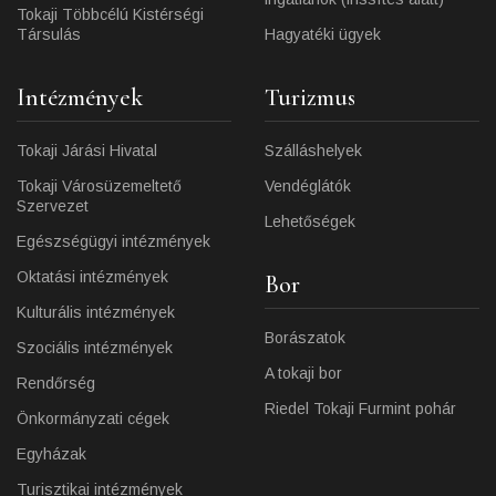
Tokaji Többcélú Kistérségi
Társulás
Hagyatéki ügyek
Intézmények
Turizmus
Tokaji Járási Hivatal
Szálláshelyek
Tokaji Városüzemeltető
Vendéglátók
Szervezet
Lehetőségek
Egészségügyi intézmények
Oktatási intézmények
Bor
Kulturális intézmények
Borászatok
Szociális intézmények
A tokaji bor
Rendőrség
Riedel Tokaji Furmint pohár
Önkormányzati cégek
Egyházak
Turisztikai intézmények