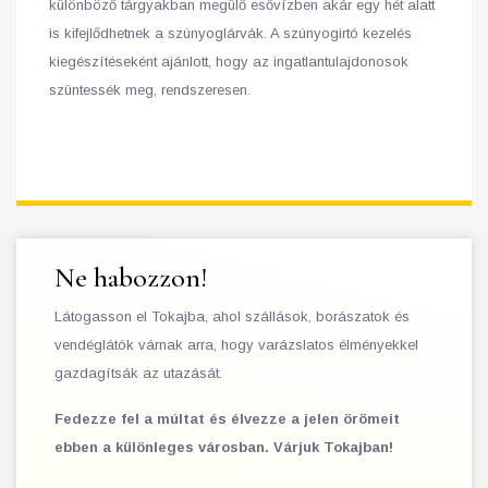
különböző tárgyakban megülő esővízben akár egy hét alatt
is kifejlődhetnek a szúnyoglárvák. A szúnyogirtó kezelés
kiegészítéseként ajánlott, hogy az ingatlantulajdonosok
szüntessék meg, rendszeresen.
Ne habozzon!
Látogasson el Tokajba, ahol szállások, borászatok és
vendéglátók várnak arra, hogy varázslatos élményekkel
gazdagítsák az utazását.
Fedezze fel a múltat és élvezze a jelen örömeit
ebben a különleges városban. Várjuk Tokajban!