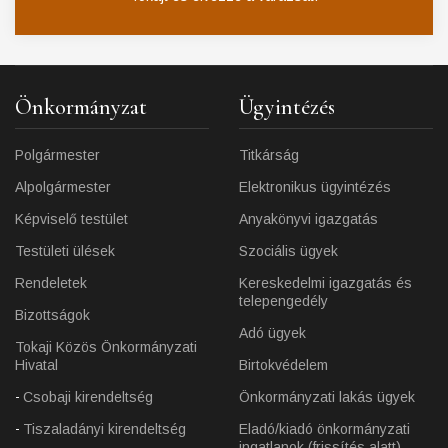
Önkormányzat
Ügyintézés
Polgármester
Titkárság
Alpolgármester
Elektronikus ügyintézés
Képviselő testület
Anyakönyvi igazgatás
Testületi ülések
Szociális ügyek
Rendeletek
Kereskedelmi igazgatás és
telepengedély
Bizottságok
Adó ügyek
Tokaji Közös Önkormányzati
Hivatal
Birtokvédelem
Csobaji kirendeltség
Önkormányzati lakás ügyek
Tiszaladányi kirendeltség
Eladó/kiadó önkormányzati
ingatlanok (frissítés alatt)