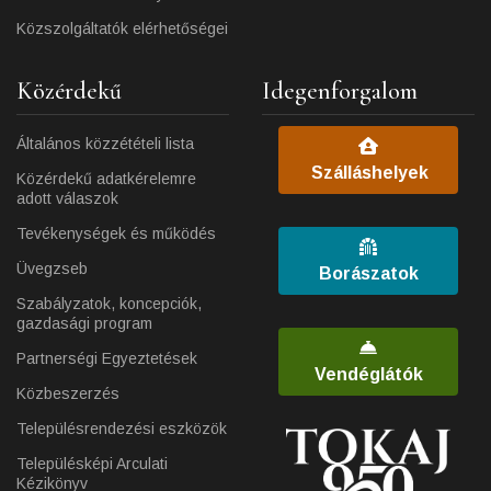
Közszolgáltatók elérhetőségei
Közérdekű
Idegenforgalom
Általános közzétételi lista
Szálláshelyek
Közérdekű adatkérelemre
adott válaszok
Tevékenységek és működés
Üvegzseb
Borászatok
Szabályzatok, koncepciók,
gazdasági program
Partnerségi Egyeztetések
Vendéglátók
Közbeszerzés
Településrendezési eszközök
Településképi Arculati
Kézikönyv