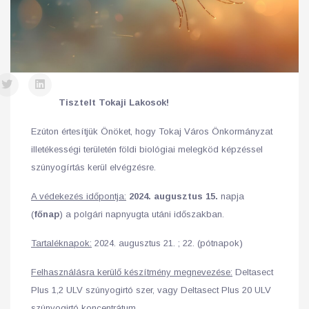
Tisztelt Tokaji Lakosok!
Ezúton értesítjük Önöket, hogy Tokaj Város Önkormányzat
illetékességi területén földi biológiai melegköd képzéssel
szúnyogírtás kerül elvégzésre.
A védekezés időpontja:
2024. augusztus 15.
napja
(
főnap
) a polgári napnyugta utáni időszakban.
Tartaléknapok:
2024. augusztus 21. ; 22. (pótnapok)
Felhasználásra kerülő készítmény megnevezése:
Deltasect
Plus 1,2 ULV szúnyogirtó szer, vagy Deltasect Plus 20 ULV
szúnyogirtó koncentrátum.