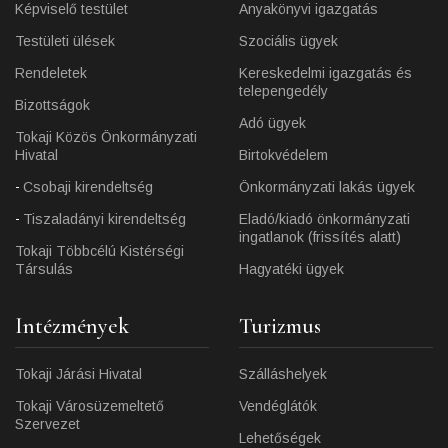
Képviselő testület
Anyakönyvi igazgatás
Testületi ülések
Szociális ügyek
Rendeletek
Kereskedelmi igazgatás és
telepengedély
Bizottságok
Adó ügyek
Tokaji Közös Önkormányzati
Hivatal
Birtokvédelem
Csobaji kirendeltség
Önkormányzati lakás ügyek
Tiszaladányi kirendeltség
Eladó/kiadó önkormányzati
ingatlanok (frissítés alatt)
Tokaji Többcélú Kistérségi
Társulás
Hagyatéki ügyek
Intézmények
Turizmus
Tokaji Járási Hivatal
Szálláshelyek
Tokaji Városüzemeltető
Vendéglátók
Szervezet
Lehetőségek