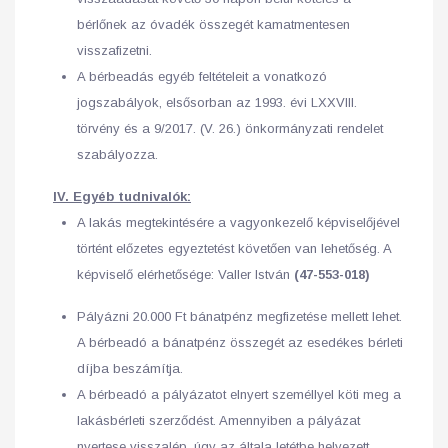
bérlőnek az óvadék összegét kamatmentesen
visszafizetni.
A bérbeadás egyéb feltételeit a vonatkozó
jogszabályok, elsősorban az 1993. évi LXXVIII.
törvény és a 9/2017. (V. 26.) önkormányzati rendelet
szabályozza.
IV. Egyéb tudnivalók:
A lakás megtekintésére a vagyonkezelő képviselőjével
történt előzetes egyeztetést követően van lehetőség. A
képviselő elérhetősége: Valler István
(47-553-018)
Pályázni 20.000 Ft bánatpénz megfizetése mellett lehet.
A bérbeadó a bánatpénz összegét az esedékes bérleti
díjba beszámítja.
A bérbeadó a pályázatot elnyert személlyel köti meg a
lakásbérleti szerződést. Amennyiben a pályázat
nyertese visszalép, úgy az általa letétbe helyezett