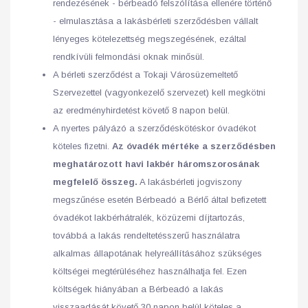
rendezésének - bérbeadó felszólítása ellenére történő
- elmulasztása a lakásbérleti szerződésben vállalt
lényeges kötelezettség megszegésének, ezáltal
rendkívüli felmondási oknak minősül.
A bérleti szerződést a Tokaji Városüzemeltető
Szervezettel (vagyonkezelő szervezet) kell megkötni
az eredményhirdetést követő 8 napon belül.
A nyertes pályázó a szerződéskötéskor óvadékot
köteles fizetni.
Az óvadék mértéke a szerződésben
meghatározott havi lakbér háromszorosának
megfelelő összeg.
A lakásbérleti jogviszony
megszűnése esetén Bérbeadó a Bérlő által befizetett
óvadékot lakbérhátralék, közüzemi díjtartozás,
továbbá a lakás rendeltetésszerű használatra
alkalmas állapotának helyreállításához szükséges
költségei megtérüléséhez használhatja fel. Ezen
költségek hiányában a Bérbeadó a lakás
visszaadását követő 30 napon belül köteles a