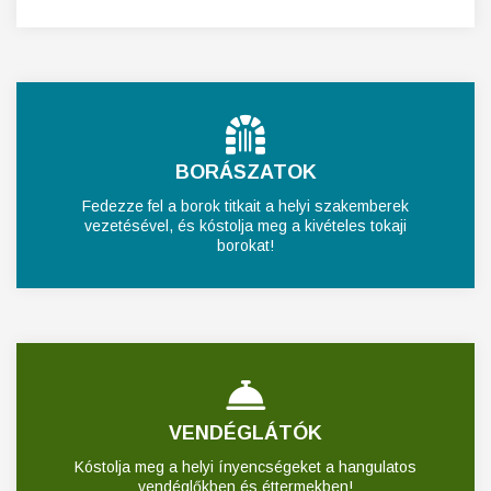
BORÁSZATOK
Fedezze fel a borok titkait a helyi szakemberek
vezetésével, és kóstolja meg a kivételes tokaji
borokat!
VENDÉGLÁTÓK
Kóstolja meg a helyi ínyencségeket a hangulatos
vendéglőkben és éttermekben!