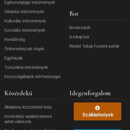
Egészségügyi intézmények
Oktatási intézmények
Bor
Kulturális intézmények
Borászatok
Szociális intézmények
A tokaji bor
Rendőrség
Riedel Tokaji Furmint pohár
Önkormányzati cégek
Egyházak
Turisztikai intézmények
Közszolgáltatók elérhetőségei
Közérdekű
Idegenforgalom
Általános közzétételi lista
Szálláshelyek
Közérdekű adatkérelemre
adott válaszok