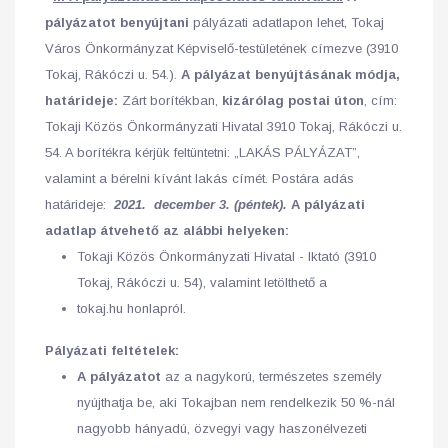
pályázatot benyújtani
pályázati adatlapon lehet, Tokaj
Város Önkormányzat Képviselő-testületének címezve (3910
Tokaj, Rákóczi u. 54.).
A pályázat benyújtásának módja,
határideje:
Zárt borítékban,
kizárólag postai úton
, cím:
Tokaji Közös Önkormányzati Hivatal 3910 Tokaj, Rákóczi u.
54. A borítékra kérjük feltüntetni: „LAKÁS PÁLYÁZAT”,
valamint a bérelni kívánt lakás címét. Postára adás
határideje:
2021. december 3. (péntek).
A pályázati
adatlap átvehető az alábbi helyeken:
Tokaji Közös Önkormányzati Hivatal - Iktató (3910
Tokaj, Rákóczi u. 54), valamint letölthető a
tokaj.hu honlapról.
Pályázati feltételek:
A pályázatot
az a nagykorú, természetes személy
nyújthatja be, aki Tokajban nem rendelkezik 50 %-nál
nagyobb hányadú, özvegyi vagy haszonélvezeti