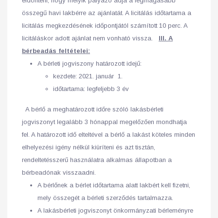
eldönteni, hogy melyik pályázó adja a legmagasabb
összegű havi lakbérre az ajánlatát. A licitálás időtartama a
licitálás megkezdésének időpontjától számított 10 perc. A
licitáláskor adott ajánlat nem vonható vissza.
III.
A
bérbeadás feltételei:
A bérleti jogviszony határozott idejű:
kezdete: 2021. január 1.
időtartama: legfeljebb 3 év
A bérlő a meghatározott időre szóló lakásbérleti
jogviszonyt legalább 3 hónappal megelőzően mondhatja
fel. A határozott idő elteltével a bérlő a lakást köteles minden
elhelyezési igény nélkül kiüríteni és azt tisztán,
rendeltetésszerű használatra alkalmas állapotban a
bérbeadónak visszaadni.
A bérlőnek a bérlet időtartama alatt lakbért kell fizetni,
mely összegét a bérleti szerződés tartalmazza.
A lakásbérleti jogviszonyt önkormányzati bérleményre