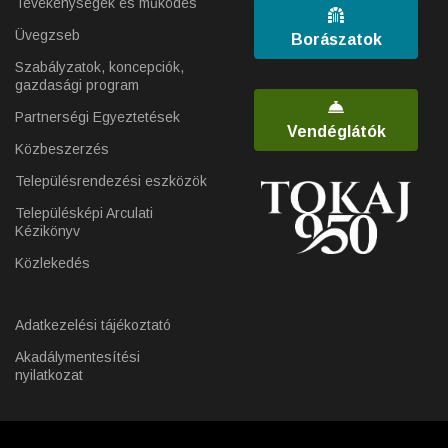
Tevékenységek és működés
Üvegzseb
Borászatok
Szabályzatok, koncepciók,
gazdasági program
Partnerségi Egyeztetések
Vendéglátók
Közbeszerzés
Településrendezési eszközök
Településképi Arculati
Kézikönyv
Közlekedés
Adatkezelési tájékoztató
Akadálymentesítési
nyilatkozat