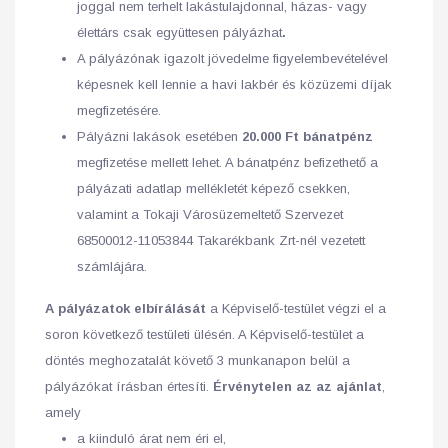
joggal nem terhelt lakástulajdonnal, házas- vagy
élettárs csak együttesen pályázhat
.
A pályázónak igazolt jövedelme figyelembevételével
képesnek kell lennie a havi lakbér és közüzemi díjak
megfizetésére.
Pályázni lakások esetében
20.000 Ft
bánatpénz
megfizetése mellett lehet. A bánatpénz befizethető a
pályázati adatlap mellékletét képező csekken,
valamint a Tokaji Városüzemeltető Szervezet
68500012-11053844 Takarékbank Zrt-nél vezetett
számlájára.
A pályázatok elbírálását
a Képviselő-testület végzi el a
soron következő testületi ülésén. A Képviselő-testület a
döntés meghozatalát követő 3 munkanapon belül a
pályázókat írásban értesíti.
Érvénytelen az az ajánlat
,
amely
a kiinduló árat nem éri el,