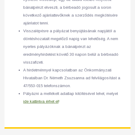
bánatpénzt elveszti, a bérbeadó jogosult a soron
következő ajánlattevőknek a szerződés megkötésére
ajánlatot tenni.
Visszalépésre a pályázat benyújtásának napjától a
döntéshozatalt megelőző napig van lehetőség. A nem
nyertes pályázóknak a bánatpénzt az
eredményhirdetést követő 30 napon belül a bérbeadó
visszafizeti.
A hirdetménnyel kapcsolatban az Önkormányzati
Hivatalban Dr. Németh Zsuzsanna ad felvilágosítást a
47/553-015 telefonszámon.
Pályázni a mellékelt adatlap kitöltésével lehet, melyet
ide kattintva érhet el
!