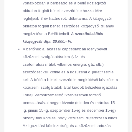
vonatkozóan a bérbeadó és a bérlő közjegyzői
okiratba foglalt bérleti szerződése hozza létre
legfeljebb 3 év határozott időtartamra. A közjegyzői
okiratba foglalt bérleti szerződés közjegyzői díjának
megfizetése a Bérlőt terheli.
A szerződéskötés
közjegyzői díja: 20.000.- Ft.
A bérlőnek a lakással kapcsolatban igénybevett
közüzemi szolgáltatásokra (víz- és
csatornahasználat, villamos energia, gáz stb.)
szerződést kell kötnie és a közüzemi díjakat fizetnie
kell. A bérlő a bérleti szerződés megkötését követően a
közüzemi szolgáltatók által kiadott befizetési igazolás
Tokaji Városüzemeltető Szervezetben történő
bemutatásával negyedévente (minden év március 15-
ig, június 15-ig, szeptember 15-ig és december 15-ig)
bizonyítani köteles, hogy közüzemi díjtartozása nincs.
Az igazolási kötelezettség és a közüzemi tartozás