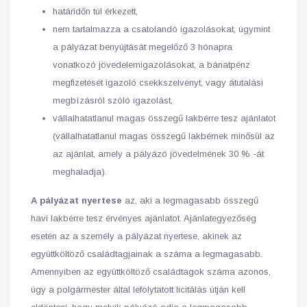
határidőn túl érkezett,
nem tartalmazza a csatolandó igazolásokat, úgymint
a pályázat benyújtását megelőző 3 hónapra
vonatkozó jövedelemigazolásokat, a bánatpénz
megfizetését igazoló csekkszelvényt, vagy átutalási
megbízásról szóló igazolást,
vállalhatatlanul magas összegű lakbérre tesz ajánlatot
(vállalhatatlanul magas összegű lakbérnek minősül az
az ajánlat, amely a pályázó jövedelmének 30 % -át
meghaladja).
A pályázat nyertese
az, aki a legmagasabb összegű
havi lakbérre tesz érvényes ajánlatot. Ajánlategyezőség
esetén az a személy a pályázat nyertese, akinek az
együttköltöző családtagjainak a száma a legmagasabb.
Amennyiben az együttköltöző családtagok száma azonos,
úgy a polgármester által lefolytatott licitálás útján kell