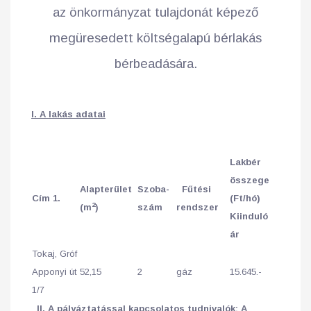
az önkormányzat tulajdonát képező
megüresedett költségalapú bérlakás
bérbeadására.
I. A lakás adatai
Lakbér
összege
Alapterület
Szoba-
Fűtési
Cím
1.
(Ft/hó)
2
(m
)
szám
rendszer
Kiinduló
ár
Tokaj, Gróf
Apponyi út
52,15
2
gáz
15.645.-
1/7
II. A pályáztatással kapcsolatos tudnivalók:
A