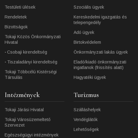
Testületi ülések
Szociális ügyek
Rendeletek
Kereskedelmi igazgatás és
telepengedély
Bizottságok
Adó ügyek
Tokaji Közös Önkormányzati
Hivatal
Birtokvédelem
Csobaji kirendeltség
Önkormányzati lakás ügyek
Tiszaladányi kirendeltség
Eladó/kiadó önkormányzati
ingatlanok (frissítés alatt)
Tokaji Többcélú Kistérségi
Társulás
Hagyatéki ügyek
Intézmények
Turizmus
Tokaji Járási Hivatal
Szálláshelyek
Tokaji Városüzemeltető
Vendéglátók
Szervezet
Lehetőségek
Egészségügyi intézmények