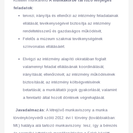
Kötetlen munkarend
A munkakörbe tartozó lényeges
feladatok:
tervezi, irányítja és ellenőrzi az intézmény feladatainak
ellátását, tevékenységével biztosítja az intézmény
rendeltetésszerű és gazdaságos működését,
Felelős a múzeum szakmai tevékenységének
színvonalas ellátásáért.
Elvégzi az intézmény alapító okiratában foglalt
valamennyi feladat ellátásának koordinálását,
irányítását, ellenőrzését, az intézmény működésének
biztosítását, az intézmény költségvetésének
betartását, a munkáltatói jogok gyakorlását, valamint
a fenntartó által hozott döntések végrehajtását.
Javadalmazás:
A létrejövő munkaviszony a munka
törvénykönyvéről szóló 2012. évi I. törvény (továbbiakban:
Mt.) hatálya alá tartozó munkaviszony lesz, így a bérezés