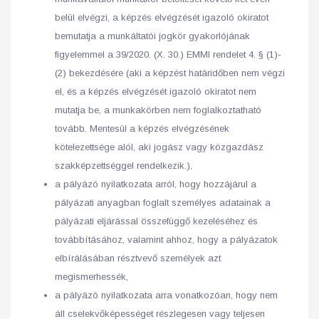
belül elvégzi, a képzés elvégzését igazoló okiratot
bemutatja a munkáltatói jogkör gyakorlójának
figyelemmel a 39/2020. (X. 30.) EMMI rendelet 4. § (1)-
(2) bekezdésére (aki a képzést határidőben nem végzi
el, és a képzés elvégzését igazoló okiratot nem
mutatja be, a munkakörben nem foglalkoztatható
tovább. Mentesül a képzés elvégzésének
kötelezettsége alól, aki jogász vagy közgazdász
szakképzettséggel rendelkezik.),
a pályázó nyilatkozata arról, hogy hozzájárul a
pályázati anyagban foglalt személyes adatainak a
pályázati eljárással összefüggő kezeléséhez és
továbbításához, valamint ahhoz, hogy a pályázatok
elbírálásában résztvevő személyek azt
megismerhessék,
a pályázó nyilatkozata arra vonatkozóan, hogy nem
áll cselekvőképességet részlegesen vagy teljesen