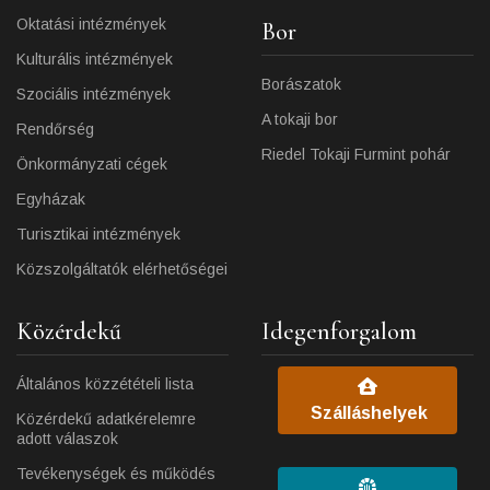
Oktatási intézmények
Bor
Kulturális intézmények
Borászatok
Szociális intézmények
A tokaji bor
Rendőrség
Riedel Tokaji Furmint pohár
Önkormányzati cégek
Egyházak
Turisztikai intézmények
Közszolgáltatók elérhetőségei
Közérdekű
Idegenforgalom
Általános közzétételi lista
Szálláshelyek
Közérdekű adatkérelemre
adott válaszok
Tevékenységek és működés