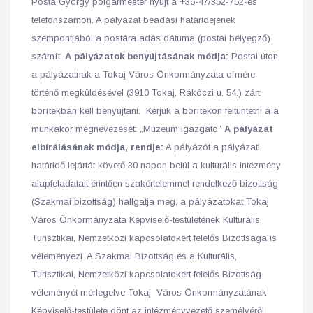
Posta György polgármester nyújt a +36-47/352-752-es
telefonszámon. A pályázat beadási határidejének
szempontjából a postára adás dátuma (postai bélyegző)
számít.
A pályázatok benyújtásának módja:
Postai úton,
a pályázatnak a Tokaj Város Önkormányzata címére
történő megküldésével (3910 Tokaj, Rákóczi u. 54.) zárt
borítékban kell benyújtani. Kérjük a borítékon feltüntetni a a
munkakör megnevezését: „Múzeum igazgató”
A pályázat
elbírálásának módja, rendje:
A pályázót a pályázati
határidő lejártát követő 30 napon belül a kulturális intézmény
alapfeladatait érintően szakértelemmel rendelkező bizottság
(Szakmai bizottság) hallgatja meg, a pályázatokat Tokaj
Város Önkormányzata Képviselő-testületének Kulturális,
Turisztikai, Nemzetközi kapcsolatokért felelős Bizottsága is
véleményezi. A Szakmai Bizottság és a Kulturális,
Turisztikai, Nemzetközi kapcsolatokért felelős Bizottság
véleményét mérlegelve Tokaj Város Önkormányzatának
Képviselő-testülete dönt az intézményvezető személyéről,