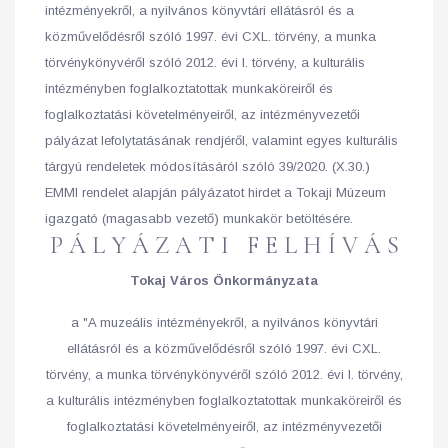
intézményekről, a nyilvános könyvtári ellátásról és a
közművelődésről szóló 1997. évi CXL. törvény, a munka
törvénykönyvéről szóló 2012. évi I. törvény, a kulturális
intézményben foglalkoztatottak munkaköreiről és
foglalkoztatási követelményeiről, az intézményvezetői
pályázat lefolytatásának rendjéről, valamint egyes kulturális
tárgyú rendeletek módosításáról szóló 39/2020. (X.30.)
EMMI rendelet alapján pályázatot hirdet a Tokaji Múzeum
igazgató (magasabb vezető) munkakör betöltésére.
P Á L Y Á Z A T I F E L H Í V Á S
Tokaj Város Önkormányzata
a "A muzeális intézményekről, a nyilvános könyvtári
ellátásról és a közművelődésről szóló 1997. évi CXL.
törvény, a munka törvénykönyvéről szóló 2012. évi I. törvény,
a kulturális intézményben foglalkoztatottak munkaköreiről és
foglalkoztatási követelményeiről, az intézményvezetői