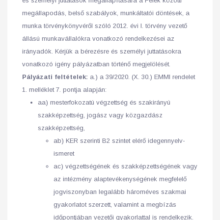
és személyi juttatások megállapítására a Felek közötti
megállapodás, belső szabályok, munkáltatói döntések, a
munka törvénykönyvéről szóló 2012. évi I. törvény vezető
állású munkavállalókra vonatkozó rendelkezései az
irányadók. Kérjük a bérezésre és személyi juttatásokra
vonatkozó igény pályázatban történő megjelölését.
Pályázati feltételek:
a.) a 39/2020. (X. 30.) EMMI rendelet
1. melléklet 7. pontja alapján:
aa) mesterfokozatú végzettség és szakirányú
szakképzettség, jogász vagy közgazdász
szakképzettség,
ab) KER szerinti B2 szintet elérő idegennyelv-
ismeret
ac) végzettségének és szakképzettségének vagy
az intézmény alaptevékenységének megfelelő
jogviszonyban legalább hároméves szakmai
gyakorlatot szerzett, valamint a megbízás
időpontjában vezetői gyakorlattal is rendelkezik.