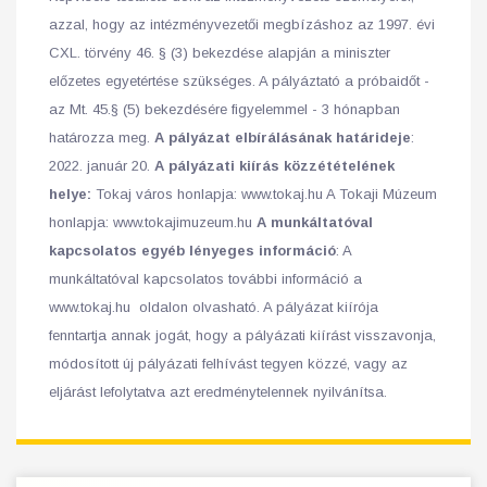
azzal, hogy az intézményvezetői megbízáshoz az 1997. évi
CXL. törvény 46. § (3) bekezdése alapján a miniszter
előzetes egyetértése szükséges. A pályáztató a próbaidőt -
az Mt. 45.§ (5) bekezdésére figyelemmel - 3 hónapban
határozza meg.
A pályázat elbírálásának határideje
:
2022. január 20.
A pályázati kiírás közzétételének
helye:
Tokaj város honlapja: www.tokaj.hu A Tokaji Múzeum
honlapja: www.tokajimuzeum.hu
A munkáltatóval
kapcsolatos egyéb lényeges információ
: A
munkáltatóval kapcsolatos további információ a
www.tokaj.hu oldalon olvasható. A pályázat kiírója
fenntartja annak jogát, hogy a pályázati kiírást visszavonja,
módosított új pályázati felhívást tegyen közzé, vagy az
eljárást lefolytatva azt eredménytelennek nyilvánítsa.