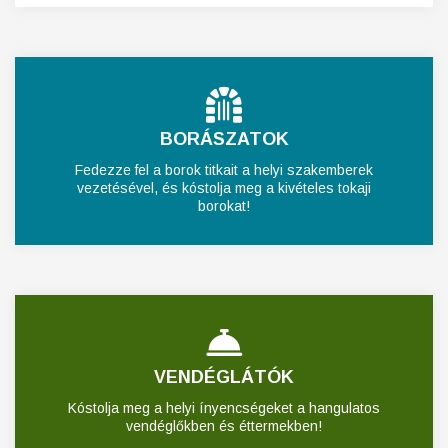
BORÁSZATOK
Fedezze fel a borok titkait a helyi szakemberek
vezetésével, és kóstolja meg a kivételes tokaji
borokat!
VENDÉGLÁTÓK
Kóstolja meg a helyi ínyencségeket a hangulatos
vendéglőkben és éttermekben!