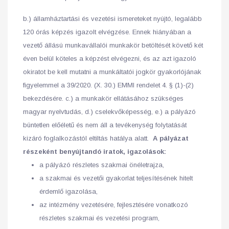
b.) államháztartási és vezetési ismereteket nyújtó, legalább
120 órás képzés igazolt elvégzése. Ennek hiányában a
vezető állású munkavállalói munkakör betöltését követő két
éven belül köteles a képzést elvégezni, és az azt igazoló
okiratot be kell mutatni a munkáltatói jogkör gyakorlójának
figyelemmel a 39/2020. (X. 30.) EMMI rendelet 4. § (1)-(2)
bekezdésére. c.) a munkakör ellátásához szükséges
magyar nyelvtudás, d.) cselekvőképesség, e.) a pályázó
büntetlen előéletű és nem áll a tevékenység folytatását
kizáró foglalkozástól eltiltás hatálya alatt.​
A pályázat
részeként benyújtandó iratok, igazolások:
a pályázó részletes szakmai önéletrajza,
a szakmai és vezetői gyakorlat teljesítésének hitelt
érdemlő igazolása,
az intézmény vezetésére, fejlesztésére vonatkozó
részletes szakmai és vezetési program,