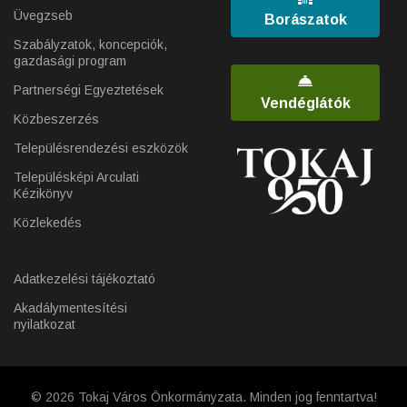
Üvegzseb
Borászatok
Szabályzatok, koncepciók,
gazdasági program
Partnerségi Egyeztetések
Vendéglátók
Közbeszerzés
Településrendezési eszközök
Településképi Arculati
Kézikönyv
Közlekedés
Adatkezelési tájékoztató
Akadálymentesítési
nyilatkozat
© 2026 Tokaj Város Önkormányzata. Minden jog fenntartva!