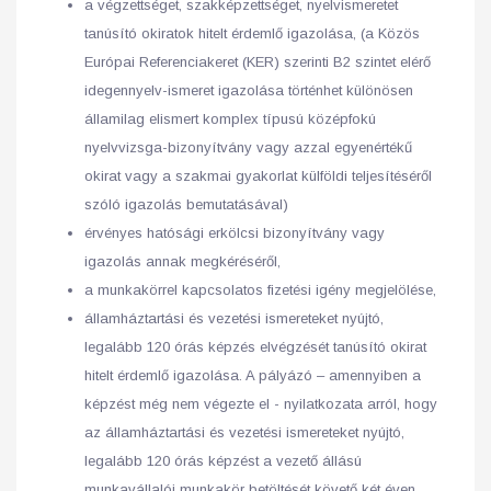
a végzettséget, szakképzettséget, nyelvismeretet
tanúsító okiratok hitelt érdemlő igazolása, (a Közös
Európai Referenciakeret (KER) szerinti B2 szintet elérő
idegennyelv-ismeret igazolása történhet különösen
államilag elismert komplex típusú középfokú
nyelvvizsga-bizonyítvány vagy azzal egyenértékű
okirat vagy a szakmai gyakorlat külföldi teljesítéséről
szóló igazolás bemutatásával)
érvényes hatósági erkölcsi bizonyítvány vagy
igazolás annak megkéréséről,
a munkakörrel kapcsolatos fizetési igény megjelölése,
államháztartási és vezetési ismereteket nyújtó,
legalább 120 órás képzés elvégzését tanúsító okirat
hitelt érdemlő igazolása. A pályázó – amennyiben a
képzést még nem végezte el - nyilatkozata arról, hogy
az államháztartási és vezetési ismereteket nyújtó,
legalább 120 órás képzést a vezető állású
munkavállalói munkakör betöltését követő két éven